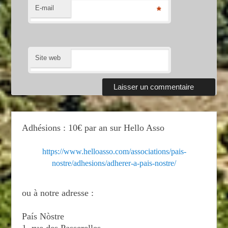
E-mail
*
Site web
Adhésions : 10€ par an sur Hello Asso
https://www.helloasso.com/associations/pais-
nostre/adhesions/adherer-a-pais-nostre/
ou à notre adresse :
País Nòstre
1, rue des Passerelles