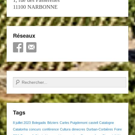
11100 NARBONNE
Réseaux
Recherche
Tags
8 juillet 2023
Bolegadis
Béziers
Carles Puigdemont
castell
Catalogne
Catalonha
concurs
conférence
Cultura
dimecres
Durban-Corbières
Foire