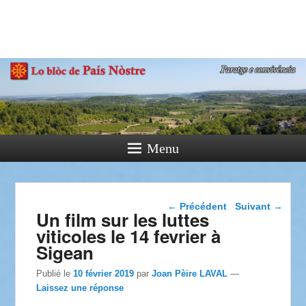
País Nòstre
Paratge e Convivència
Menu
Navigation dans les
←
Précédent
Suivant
→
Un film sur les luttes
articles
viticoles le 14 fevrier à
Sigean
Publié le
10 février 2019
par
Joan Pèire LAVAL
—
Laissez une réponse