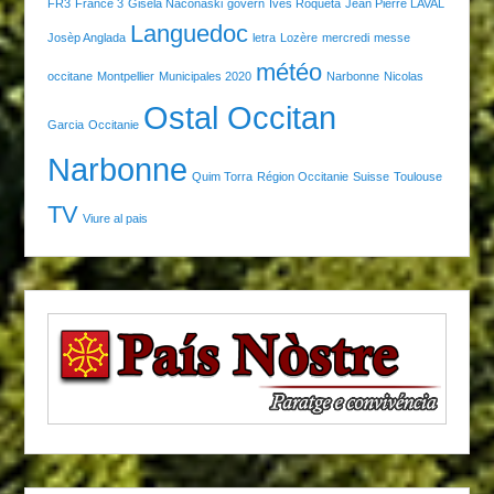
FR3
France 3
Gisela Naconaski
govern
Ives Roqueta
Jean Pierre LAVAL
Languedoc
Josèp Anglada
letra
Lozère
mercredi
messe
météo
occitane
Montpellier
Municipales 2020
Narbonne
Nicolas
Ostal Occitan
Garcia
Occitanie
Narbonne
Quim Torra
Région Occitanie
Suisse
Toulouse
TV
Viure al pais