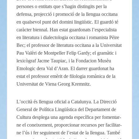
persones o entitats que s’hagin distingits per la
defensa, projecció i promoció de la llengua occitana
en qualsevol punt del domini lingüístic. El guardó té
caràcter biennal. Han estat guardonats l’especialista
en literatura i dialectologia occitana i romanista Pèire
Bec; el professor de literatura occitana a la Universitat
Pau Valèri de Montpeller Felip Gardy; el gramàtic i
lexicògraf Jacme Taupiac, i la Fondacion Musèu
Etnologic dera Val d’Aran. El darrer guardonat ha
estat el professor emèrit de filologia romànica de la
Universitat de Viena Georg Kremnitz.
L’occità és llengua oficial a Catalunya. La Direcció
General de Política Lingüística del Departament de
Cultura desplega una agenda específica per fomentar-
ne el coneixement, proporcionar recursos per facilitar-
ne l’ús i fer seguiment de l’estat de la llengua. També