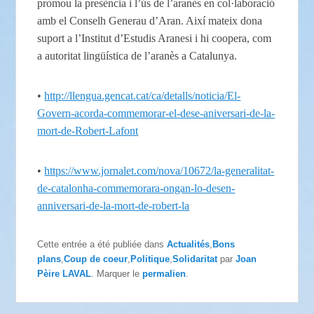
promou la presència i l’ús de l’aranès en col·laboració
amb el Conselh Generau d’Aran. Així mateix dona
suport a l’Institut d’Estudis Aranesi i hi coopera, com
a autoritat lingüística de l’aranès a Catalunya.
•
http://llengua.gencat.cat/ca/detalls/noticia/El-
Govern-acorda-commemorar-el-dese-aniversari-de-la-
mort-de-Robert-Lafont
•
https://www.jornalet.com/nova/10672/la-generalitat-
de-catalonha-commemorara-ongan-lo-desen-
anniversari-de-la-mort-de-robert-la
Cette entrée a été publiée dans
Actualités
,
Bons
plans
,
Coup de coeur
,
Politique
,
Solidaritat
par
Joan
Pèire LAVAL
. Marquer le
permalien
.