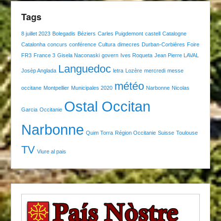
Tags
8 juillet 2023
Bolegadis
Béziers
Carles Puigdemont
castell
Catalogne
Catalonha
concurs
conférence
Cultura
dimecres
Durban-Corbières
Foire
FR3
France 3
Gisela Naconaski
govern
Ives Roqueta
Jean Pierre LAVAL
Languedoc
Josèp Anglada
letra
Lozère
mercredi
messe
météo
occitane
Montpellier
Municipales 2020
Narbonne
Nicolas
Ostal Occitan
Garcia
Occitanie
Narbonne
Quim Torra
Région Occitanie
Suisse
Toulouse
TV
Viure al pais