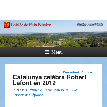
País Nòstre
Paratge e Convivència
Menu
Navigation dans les
←
Précédent
Suivant
→
Catalunya celèbra Robert
articles
Lafont en 2019
Publié le
11 février 2019
par
Joan Pèire LAVAL
—
Laissez une réponse