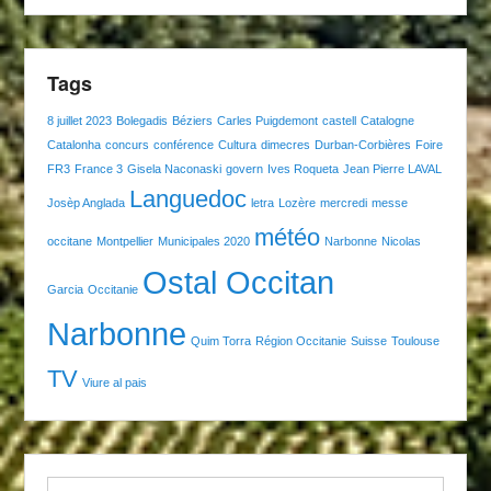
Tags
8 juillet 2023
Bolegadis
Béziers
Carles Puigdemont
castell
Catalogne
Catalonha
concurs
conférence
Cultura
dimecres
Durban-Corbières
Foire
FR3
France 3
Gisela Naconaski
govern
Ives Roqueta
Jean Pierre LAVAL
Languedoc
Josèp Anglada
letra
Lozère
mercredi
messe
météo
occitane
Montpellier
Municipales 2020
Narbonne
Nicolas
Ostal Occitan
Garcia
Occitanie
Narbonne
Quim Torra
Région Occitanie
Suisse
Toulouse
TV
Viure al pais