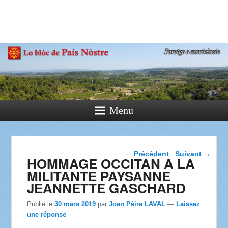
País Nòstre
Paratge e Convivència
Menu
Navigation dans les
←
Précédent
Suivant
→
HOMMAGE OCCITAN A LA
articles
MILITANTE PAYSANNE
JEANNETTE GASCHARD
Publié le
30 mars 2019
par
Joan Pèire LAVAL
—
Laissez
une réponse