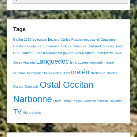
Tags
8 juillet 2023
Bolegadis
Béziers
Carles Puigdemont
castell
Catalogne
Catalonha
concurs
conférence
Cultura
dimecres
Durban-Corbières
Foire
FR3
France 3
Gisela Naconaski
govern
Ives Roqueta
Jean Pierre LAVAL
Languedoc
Josèp Anglada
letra
Lozère
mercredi
messe
météo
occitane
Montpellier
Municipales 2020
Narbonne
Nicolas
Ostal Occitan
Garcia
Occitanie
Narbonne
Quim Torra
Région Occitanie
Suisse
Toulouse
TV
Viure al pais