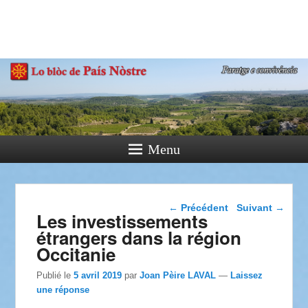
País Nòstre
Paratge e Convivència
Menu
Navigation dans les
←
Précédent
Suivant
→
Les investissements
articles
étrangers dans la région
Occitanie
Publié le
5 avril 2019
par
Joan Pèire LAVAL
—
Laissez
une réponse