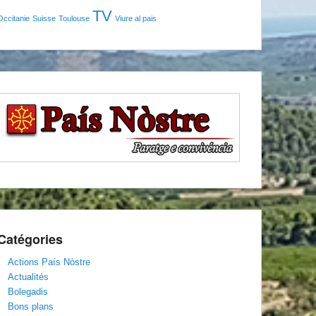
TV
Occitanie
Suisse
Toulouse
Viure al pais
Catégories
Actions País Nòstre
Actualités
Bolegadis
Bons plans