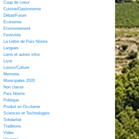
Coup de coeur
Cuisine/Gastronomie
Débat/Forum
Economie
Environnement
Festivités
La Lettre de País Nòstre
Langues
Liens et autres infos
Livre
Loisirs/Culture
Memoria
Municipales 2020
Non classé
País Nòstre
Politique
Produit en Occitanie
Sciences et Technologies
Solidaritat
Traditions
Vidéo