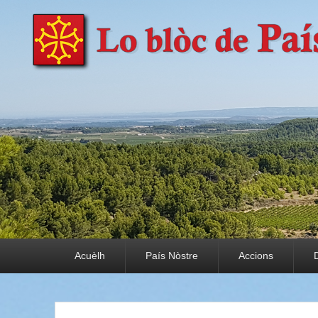
País Nòstre
Paratge e Convivència
Premier menu
Acuèlh
País Nòstre
Accions