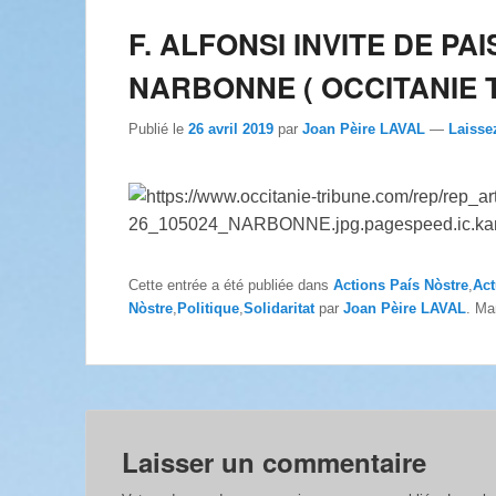
F. ALFONSI INVITE DE PA
NARBONNE ( OCCITANIE 
Publié le
26 avril 2019
par
Joan Pèire LAVAL
—
Laisse
Cette entrée a été publiée dans
Actions País Nòstre
,
Act
Nòstre
,
Politique
,
Solidaritat
par
Joan Pèire LAVAL
. Ma
Laisser un commentaire