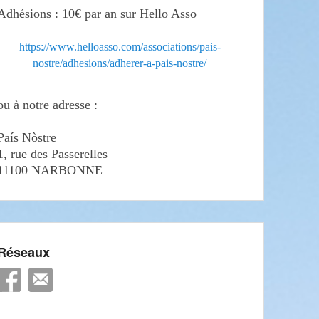
Adhésions : 10€ par an sur Hello Asso
https://www.helloasso.com/associations/pais-
nostre/adhesions/adherer-a-pais-nostre/
ou à notre adresse :
País Nòstre
1, rue des Passerelles
11100 NARBONNE
Réseaux