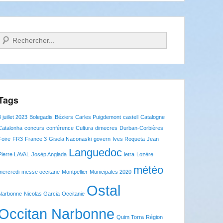
Recherche
Tags
8 juillet 2023
Bolegadis
Béziers
Carles Puigdemont
castell
Catalogne
Catalonha
concurs
conférence
Cultura
dimecres
Durban-Corbières
Foire
FR3
France 3
Gisela Naconaski
govern
Ives Roqueta
Jean
Languedoc
Pierre LAVAL
Josèp Anglada
letra
Lozère
météo
mercredi
messe occitane
Montpellier
Municipales 2020
Ostal
Narbonne
Nicolas Garcia
Occitanie
Occitan Narbonne
Quim Torra
Région