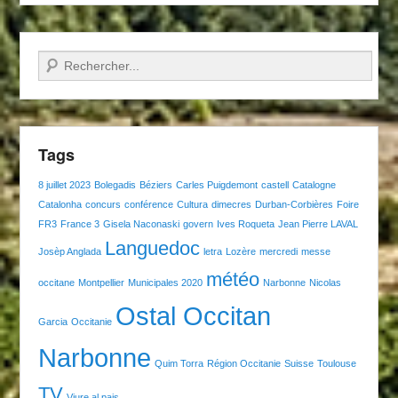
Recherche
Tags
8 juillet 2023
Bolegadis
Béziers
Carles Puigdemont
castell
Catalogne
Catalonha
concurs
conférence
Cultura
dimecres
Durban-Corbières
Foire
FR3
France 3
Gisela Naconaski
govern
Ives Roqueta
Jean Pierre LAVAL
Languedoc
Josèp Anglada
letra
Lozère
mercredi
messe
météo
occitane
Montpellier
Municipales 2020
Narbonne
Nicolas
Ostal Occitan
Garcia
Occitanie
Narbonne
Quim Torra
Région Occitanie
Suisse
Toulouse
TV
Viure al pais