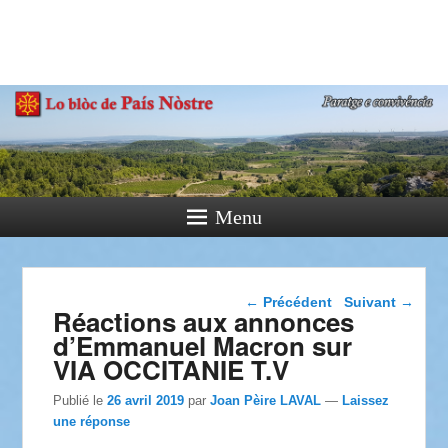
País Nòstre
Paratge e Convivència
Menu
Navigation dans les
←
Précédent
Suivant
→
Réactions aux annonces
articles
d’Emmanuel Macron sur
VIA OCCITANIE T.V
Publié le
26 avril 2019
par
Joan Pèire LAVAL
—
Laissez
une réponse