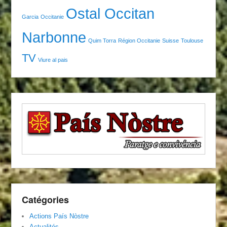
Ostal Occitan
Garcia
Occitanie
Narbonne
Quim Torra
Région Occitanie
Suisse
Toulouse
TV
Viure al pais
Catégories
Actions País Nòstre
Actualités