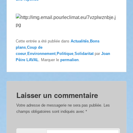
Cette entrée a été publiée dans
Actualités
,
Bons
plans
,
Coup de
coeur
,
Environnement
,
Politique
,
Solidaritat
par
Joan
Pèire LAVAL
. Marquer le
permalien
.
Laisser un commentaire
Votre adresse de messagerie ne sera pas publiée.
Les
champs obligatoires sont indiqués avec
*