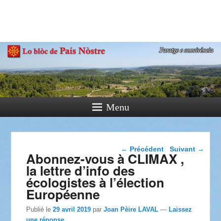
País Nòstre
Paratge e Convivència
Menu
Navigation dans les
←
Précédent
Suivant
→
Abonnez-vous à CLIMAX ,
articles
la lettre d’info des
écologistes à l’élection
Européenne
Publié le
29 avril 2019
par
Joan Pèire LAVAL
—
Laissez
une réponse