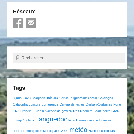
Réseaux
Recherche
Tags
8 juillet 2023
Bolegadis
Béziers
Carles Puigdemont
castell
Catalogne
Catalonha
concurs
conférence
Cultura
dimecres
Durban-Corbières
Foire
FR3
France 3
Gisela Naconaski
govern
Ives Roqueta
Jean Pierre LAVAL
Languedoc
Josèp Anglada
letra
Lozère
mercredi
messe
météo
occitane
Montpellier
Municipales 2020
Narbonne
Nicolas