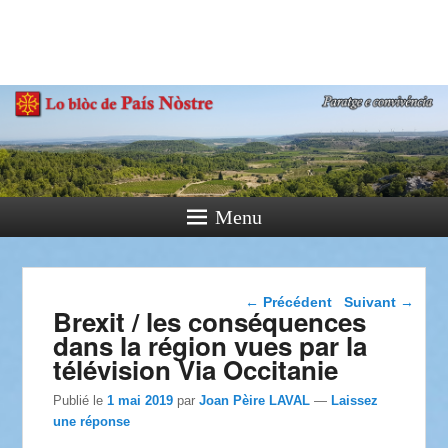
País Nòstre
Paratge e Convivència
Menu
Navigation dans les
←
Précédent
Suivant
→
Brexit / les conséquences
articles
dans la région vues par la
télévision Via Occitanie
Publié le
1 mai 2019
par
Joan Pèire LAVAL
—
Laissez
une réponse