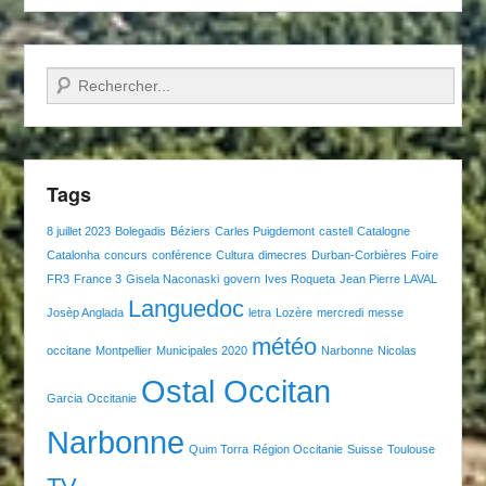
Recherche
Tags
8 juillet 2023
Bolegadis
Béziers
Carles Puigdemont
castell
Catalogne
Catalonha
concurs
conférence
Cultura
dimecres
Durban-Corbières
Foire
FR3
France 3
Gisela Naconaski
govern
Ives Roqueta
Jean Pierre LAVAL
Languedoc
Josèp Anglada
letra
Lozère
mercredi
messe
météo
occitane
Montpellier
Municipales 2020
Narbonne
Nicolas
Ostal Occitan
Garcia
Occitanie
Narbonne
Quim Torra
Région Occitanie
Suisse
Toulouse