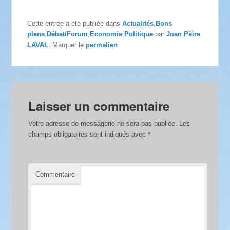
Cette entrée a été publiée dans
Actualités
,
Bons
plans
,
Débat/Forum
,
Economie
,
Politique
par
Joan Pèire
LAVAL
. Marquer le
permalien
.
Laisser un commentaire
Votre adresse de messagerie ne sera pas publiée.
Les
champs obligatoires sont indiqués avec
*
Commentaire