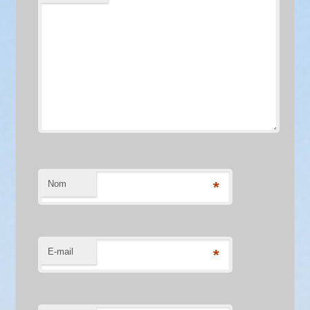
Nom
*
E-mail
*