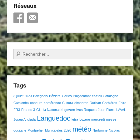
Réseaux
Recherche
Tags
8 juillet 2023
Bolegadis
Béziers
Carles Puigdemont
castell
Catalogne
Catalonha
concurs
conférence
Cultura
dimecres
Durban-Corbières
Foire
FR3
France 3
Gisela Naconaski
govern
Ives Roqueta
Jean Pierre LAVAL
Languedoc
Josèp Anglada
letra
Lozère
mercredi
messe
météo
occitane
Montpellier
Municipales 2020
Narbonne
Nicolas