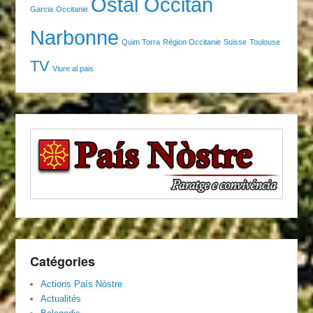
Ostal Occitan
Garcia
Occitanie
Narbonne
Quim Torra
Région Occitanie
Suisse
Toulouse
TV
Viure al pais
Catégories
Actions País Nòstre
Actualités