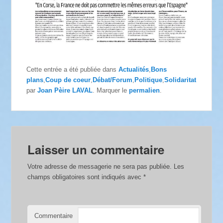
Cette entrée a été publiée dans
Actualités
,
Bons
plans
,
Coup de coeur
,
Débat/Forum
,
Politique
,
Solidaritat
par
Joan Pèire LAVAL
. Marquer le
permalien
.
Laisser un commentaire
Votre adresse de messagerie ne sera pas publiée.
Les
champs obligatoires sont indiqués avec
*
Commentaire