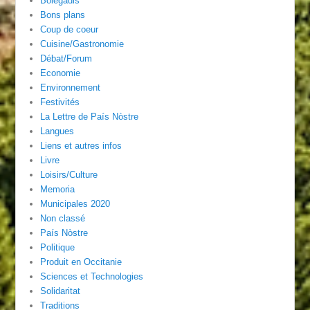
Bolegadis
Bons plans
Coup de coeur
Cuisine/Gastronomie
Débat/Forum
Economie
Environnement
Festivités
La Lettre de País Nòstre
Langues
Liens et autres infos
Livre
Loisirs/Culture
Memoria
Municipales 2020
Non classé
País Nòstre
Politique
Produit en Occitanie
Sciences et Technologies
Solidaritat
Traditions