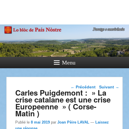
País Nòstre
Paratge e Convivència
Menu
Navigation dans les
←
Précédent
Suivant
→
Carles Puigdemont : » La
articles
crise catalane est une crise
Europeenne » ( Corse-
Matin )
Publié le
8 mai 2019
par
Joan Pèire LAVAL
—
Laissez
une réponse