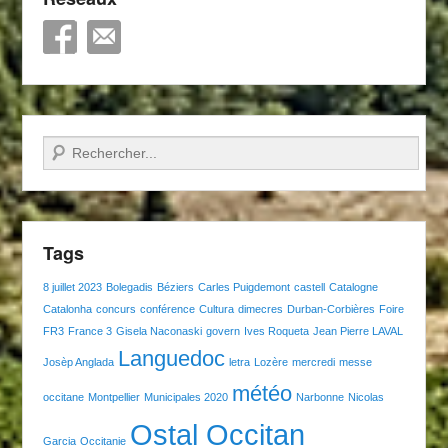
Recherche
Tags
8 juillet 2023
Bolegadis
Béziers
Carles Puigdemont
castell
Catalogne
Catalonha
concurs
conférence
Cultura
dimecres
Durban-Corbières
Foire
FR3
France 3
Gisela Naconaski
govern
Ives Roqueta
Jean Pierre LAVAL
Languedoc
Josèp Anglada
letra
Lozère
mercredi
messe
météo
occitane
Montpellier
Municipales 2020
Narbonne
Nicolas
Ostal Occitan
Garcia
Occitanie