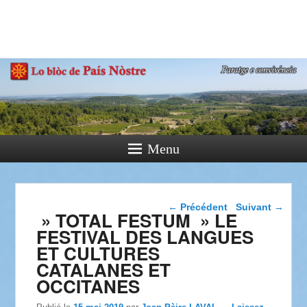
País Nòstre
Paratge e Convivència
Menu
Navigation dans les
←
Précédent
Suivant
→
» TOTAL FESTUM » LE
articles
FESTIVAL DES LANGUES
ET CULTURES
CATALANES ET
OCCITANES