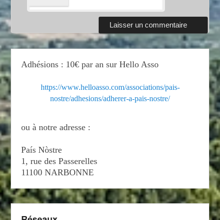
Adhésions : 10€ par an sur Hello Asso
https://www.helloasso.com/associations/pais-
nostre/adhesions/adherer-a-pais-nostre/
ou à notre adresse :
País Nòstre
1, rue des Passerelles
11100 NARBONNE
Réseaux