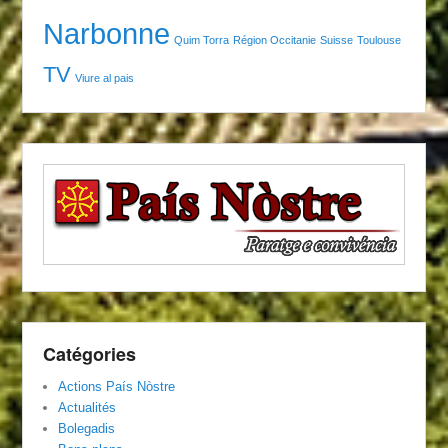
Narbonne
Quim Torra
Région Occitanie
Suisse
Toulouse
TV
Viure al pais
Catégories
Actions País Nòstre
Actualités
Bolegadis