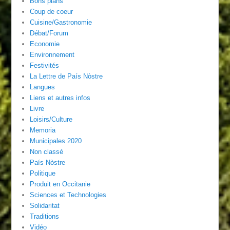
Bons plans
Coup de coeur
Cuisine/Gastronomie
Débat/Forum
Economie
Environnement
Festivités
La Lettre de País Nòstre
Langues
Liens et autres infos
Livre
Loisirs/Culture
Memoria
Municipales 2020
Non classé
País Nòstre
Politique
Produit en Occitanie
Sciences et Technologies
Solidaritat
Traditions
Vidéo