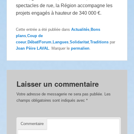
spectacles de rue, la Région accompagne les
projets engagés à hauteur de 340 000 €.
Cette entrée a été publiée dans
Actualités
,
Bons
plans
,
Coup de
coeur
,
Débat/Forum
,
Langues
,
Solidaritat
,
Traditions
par
Joan Pèire LAVAL
. Marquer le
permalien
.
Laisser un commentaire
Votre adresse de messagerie ne sera pas publiée.
Les
champs obligatoires sont indiqués avec
*
Commentaire