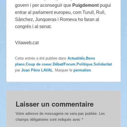
govern i per aconseguir que
Puigdemont
pugui
entrar al parlament europeu, com Turull, Rull,
Sánchez, Junqueras i Romeva ho faran al
congrés i al senat.
Vilaweb.cat
Cette entrée a été publiée dans
Actualités
,
Bons
plans
,
Coup de coeur
,
Débat/Forum
,
Politique
,
Solidaritat
par
Joan Pèire LAVAL
. Marquer le
permalien
.
Laisser un commentaire
Votre adresse de messagerie ne sera pas publiée.
Les
champs obligatoires sont indiqués avec
*