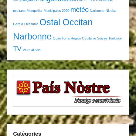
météo
occitane
Montpellier
Municipales 2020
Narbonne
Nicolas
Ostal Occitan
Garcia
Occitanie
Narbonne
Quim Torra
Région Occitanie
Suisse
Toulouse
TV
Viure al pais
Catégories