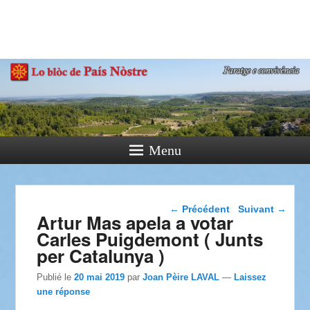
País Nòstre
Paratge e Convivència
Menu
Navigation dans les
←
Précédent
Suivant
→
Artur Mas apela a votar
articles
Carles Puigdemont ( Junts
per Catalunya )
Publié le
20 mai 2019
par
Joan Pèire LAVAL
—
Laissez
une réponse