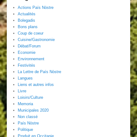
Actions País Nòstre
Actualités
Bolegadis
Bons plans
Coup de coeur
Cuisine/Gastronomie
Débat/Forum
Economie
Environnement
Festivités
La Lettre de País Nòstre
Langues
Liens et autres infos
Livre
Loisirs/Culture
Memoria
Municipales 2020
Non classé
País Nòstre
Politique
Produit en Occitanie