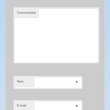
Commentaire
Nom
*
E-mail
*