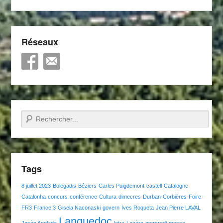
Réseaux
Recherche
Tags
8 juillet 2023
Bolegadis
Béziers
Carles Puigdemont
castell
Catalogne
Catalonha
concurs
conférence
Cultura
dimecres
Durban-Corbières
Foire
FR3
France 3
Gisela Naconaski
govern
Ives Roqueta
Jean Pierre LAVAL
Languedoc
Josèp Anglada
letra
Lozère
mercredi
messe