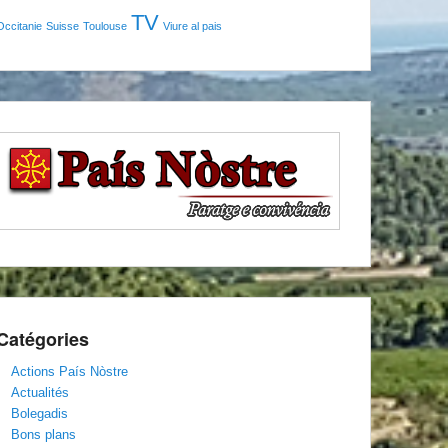
TV
Occitanie
Suisse
Toulouse
Viure al pais
Catégories
Actions País Nòstre
Actualités
Bolegadis
Bons plans