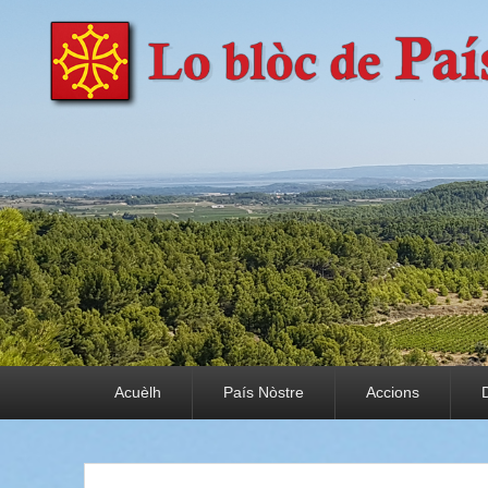
País Nòstre
Paratge e Convivència
Premier menu
Acuèlh
País Nòstre
Accions