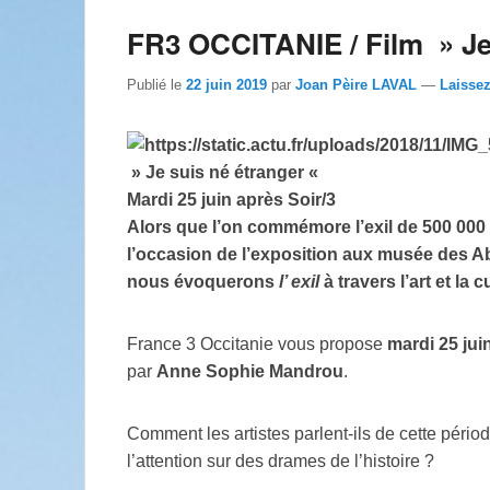
FR3 OCCITANIE / Film » Je s
Publié le
22 juin 2019
par
Joan Pèire LAVAL
—
Laisse
» Je suis né étranger «
Mardi 25 juin après Soir/3
Alors que l’on commémore l’exil de 500 000
l’occasion de l’exposition aux musée des Aba
nous évoquerons
l’ exil
à travers l’art et la c
France 3 Occitanie vous propose
mardi 25 jui
par
Anne Sophie Mandrou
.
Comment les artistes parlent-ils de cette pério
l’attention sur des drames de l’histoire ?