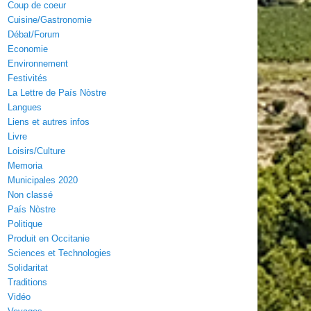
Coup de coeur
Cuisine/Gastronomie
Débat/Forum
Economie
Environnement
Festivités
La Lettre de País Nòstre
Langues
Liens et autres infos
Livre
Loisirs/Culture
Memoria
Municipales 2020
Non classé
País Nòstre
Politique
Produit en Occitanie
Sciences et Technologies
Solidaritat
Traditions
Vidéo