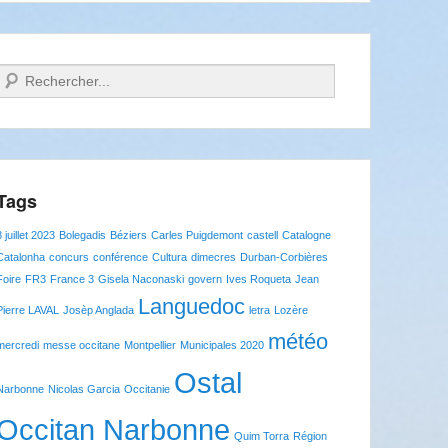
Recherche
Tags
8 juillet 2023
Bolegadis
Béziers
Carles Puigdemont
castell
Catalogne
Catalonha
concurs
conférence
Cultura
dimecres
Durban-Corbières
Foire
FR3
France 3
Gisela Naconaski
govern
Ives Roqueta
Jean
Languedoc
Pierre LAVAL
Josèp Anglada
letra
Lozère
météo
mercredi
messe occitane
Montpellier
Municipales 2020
Ostal
Narbonne
Nicolas Garcia
Occitanie
Occitan Narbonne
Quim Torra
Région