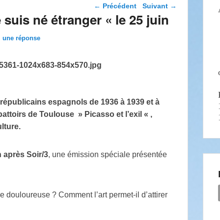
Navigation dans les
←
Précédent
Suivant
→
articles
uis né étranger « le 25 juin
z une réponse
 républicains espagnols de 1936 à 1939 et à
ttoirs de Toulouse » Picasso et l’exil « ,
ulture.
n après Soir/3
, une émission spéciale présentée
de douloureuse ? Comment l’art permet-il d’attirer