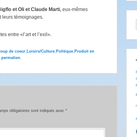
gflo et Oli et Claude Marti,
eux-mêmes
nt leurs témoignages.
 entre «l’art et l’exil».
oup de coeur
,
Loisirs/Culture
,
Politique
,
Produit en
e
permalien
.
mps obligatoires sont indiqués avec
*