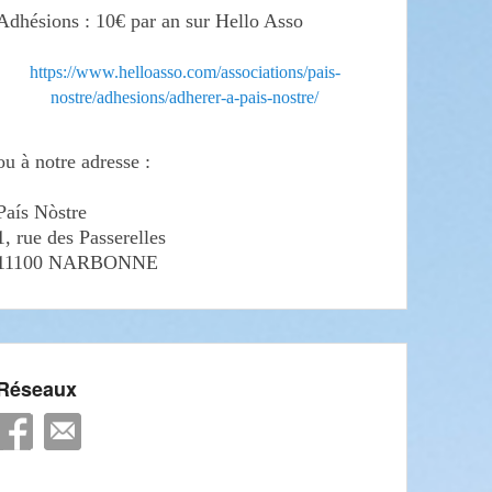
Adhésions : 10€ par an sur Hello Asso
https://www.helloasso.com/associations/pais-
nostre/adhesions/adherer-a-pais-nostre/
ou à notre adresse :
País Nòstre
1, rue des Passerelles
11100 NARBONNE
Réseaux