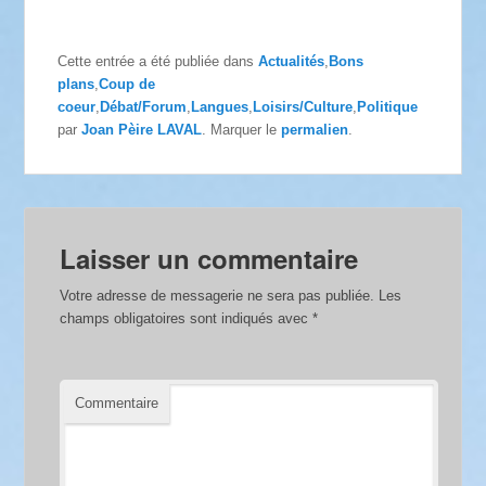
Cette entrée a été publiée dans
Actualités
,
Bons
plans
,
Coup de
coeur
,
Débat/Forum
,
Langues
,
Loisirs/Culture
,
Politique
par
Joan Pèire LAVAL
. Marquer le
permalien
.
Laisser un commentaire
Votre adresse de messagerie ne sera pas publiée.
Les
champs obligatoires sont indiqués avec
*
Commentaire