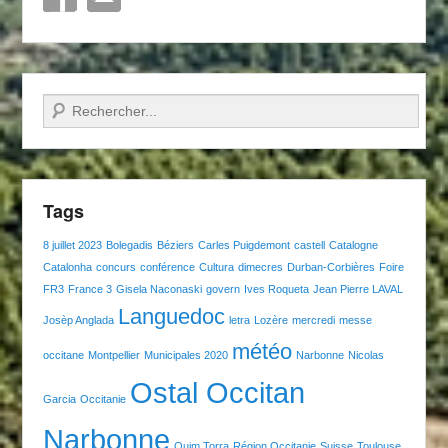
Recherche
Tags
8 juillet 2023
Bolegadis
Béziers
Carles Puigdemont
castell
Catalogne
Catalonha
concurs
conférence
Cultura
dimecres
Durban-Corbières
Foire
FR3
France 3
Gisela Naconaski
govern
Ives Roqueta
Jean Pierre LAVAL
Languedoc
Josèp Anglada
letra
Lozère
mercredi
messe
météo
occitane
Montpellier
Municipales 2020
Narbonne
Nicolas
Ostal Occitan
Garcia
Occitanie
Narbonne
Quim Torra
Région Occitanie
Suisse
Toulouse