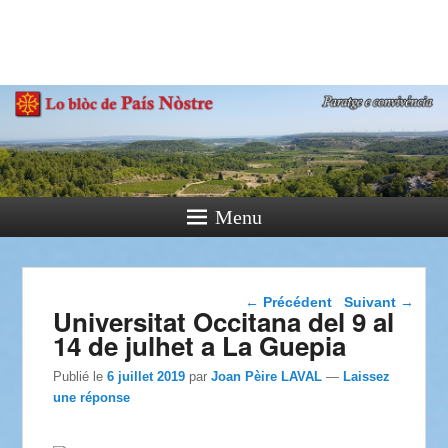
País Nòstre
Paratge e Convivència
Menu
Navigation dans les
←
Précédent
Suivant
→
Universitat Occitana del 9 al
articles
14 de julhet a La Guepia
Publié le
6 juillet 2019
par
Joan Pèire LAVAL
—
Laissez
une réponse