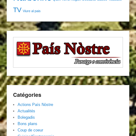
TV
Viure al pais
Catégories
Actions País Nòstre
Actualités
Bolegadis
Bons plans
Coup de coeur