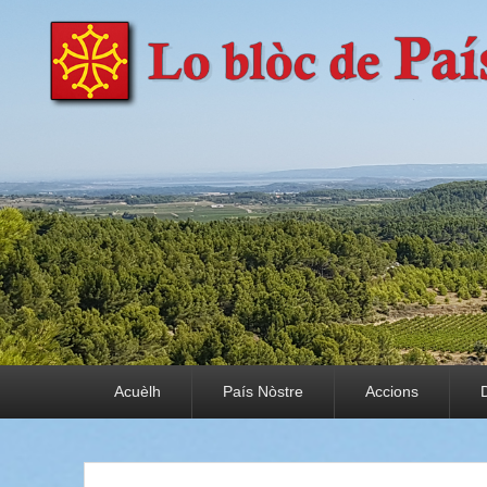
País Nòstre
Paratge e Convivència
Premier menu
Acuèlh
País Nòstre
Accions