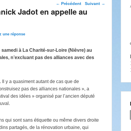
Navigation dans les
←
Précédent
Suivant
→
articles
nnick Jadot en appelle au
z une réponse
samedi à La Charité-sur-Loire (Nièvre) au
les, n’excluant pas des alliances avec des
. Il y a quasiment autant de cas que de
onstruisez pas des alliances nationales », a
tival des idées » organisé par l’ancien député
uval.
s qui sont sans étiquette ou même divers droite
dins partagés, de la rénovation urbaine, qui