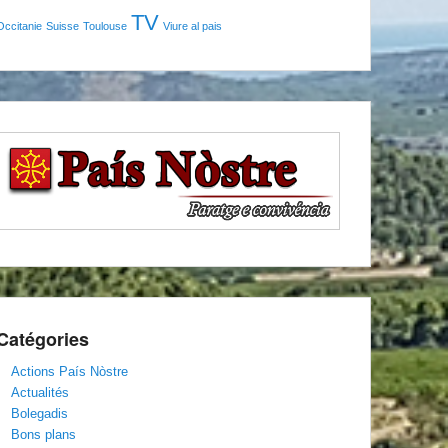
TV
Occitanie
Suisse
Toulouse
Viure al pais
Catégories
Actions País Nòstre
Actualités
Bolegadis
Bons plans