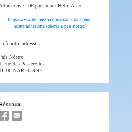
Adhésions : 10€ par an sur Hello Asso
https://www.helloasso.com/associations/pais-
nostre/adhesions/adherer-a-pais-nostre/
ou à notre adresse :
País Nòstre
1, rue des Passerelles
11100 NARBONNE
Réseaux