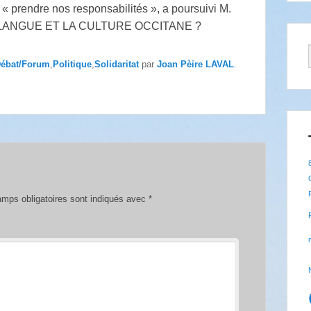
a « prendre nos responsabilités », a poursuivi M.
 LA LANGUE ET LA CULTURE OCCITANE ?
ébat/Forum
,
Politique
,
Solidaritat
par
Joan Pèire LAVAL
.
mps obligatoires sont indiqués avec
*