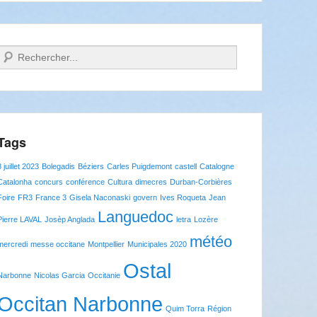
Recherche
Tags
8 juillet 2023
Bolegadis
Béziers
Carles Puigdemont
castell
Catalogne
Catalonha
concurs
conférence
Cultura
dimecres
Durban-Corbières
Foire
FR3
France 3
Gisela Naconaski
govern
Ives Roqueta
Jean
Languedoc
Pierre LAVAL
Josèp Anglada
letra
Lozère
météo
mercredi
messe occitane
Montpellier
Municipales 2020
Ostal
Narbonne
Nicolas Garcia
Occitanie
Occitan Narbonne
Quim Torra
Région