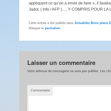
appliquent ce qu’on a envie de faire », il faudr
Jadot. ( Info / AFP )…. Y COMPRIS POUR
Cette entrée a été publiée dans
Actualités
,
Bons plans
,
D
Marquer le
permalien
.
Laisser un commentaire
Votre adresse de messagerie ne sera pas publiée.
Les cha
Commentaire