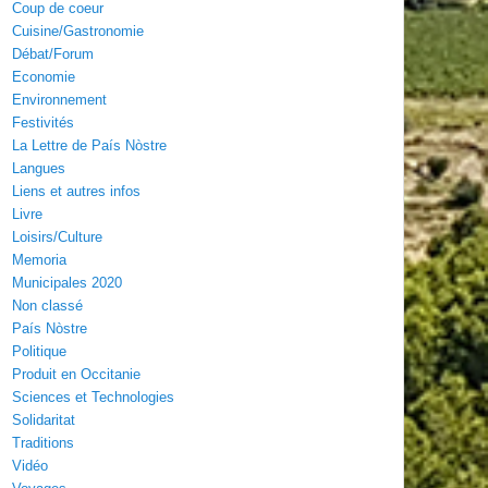
Coup de coeur
Cuisine/Gastronomie
Débat/Forum
Economie
Environnement
Festivités
La Lettre de País Nòstre
Langues
Liens et autres infos
Livre
Loisirs/Culture
Memoria
Municipales 2020
Non classé
País Nòstre
Politique
Produit en Occitanie
Sciences et Technologies
Solidaritat
Traditions
Vidéo