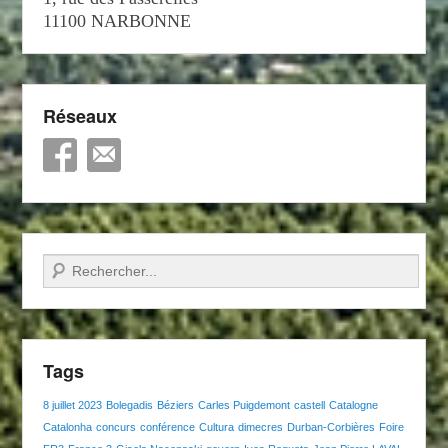
11100 NARBONNE
Réseaux
Recherche
Tags
8 juillet 2023
Bolegadis
Béziers
Carles Puigdemont
castell
Catalogne
Catalonha
concurs
conférence
Cultura
dimecres
Durban-Corbières
Foire