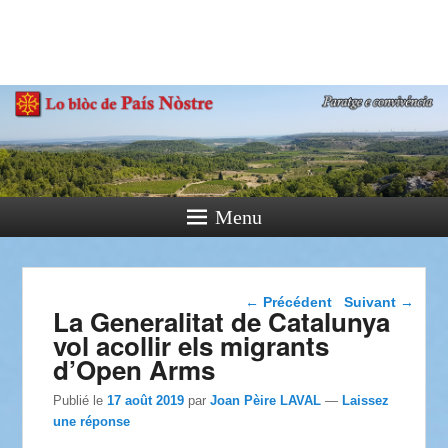
País Nòstre
Paratge e Convivència
Menu
Navigation dans les
←
Précédent
Suivant
→
La Generalitat de Catalunya
articles
vol acollir els migrants
d’Open Arms
Publié le
17 août 2019
par
Joan Pèire LAVAL
—
Laissez
une réponse