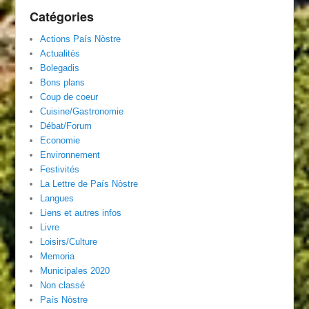
Catégories
Actions País Nòstre
Actualités
Bolegadis
Bons plans
Coup de coeur
Cuisine/Gastronomie
Débat/Forum
Economie
Environnement
Festivités
La Lettre de País Nòstre
Langues
Liens et autres infos
Livre
Loisirs/Culture
Memoria
Municipales 2020
Non classé
País Nòstre