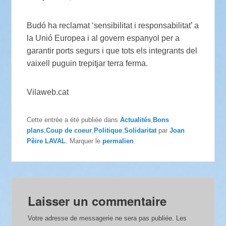
Budó ha reclamat ‘sensibilitat i responsabilitat’ a
la Unió Europea i al govern espanyol per a
garantir ports segurs i que tots els integrants del
vaixell puguin trepitjar terra ferma.
Vilaweb.cat
Cette entrée a été publiée dans
Actualités
,
Bons
plans
,
Coup de coeur
,
Politique
,
Solidaritat
par
Joan
Pèire LAVAL
. Marquer le
permalien
.
Laisser un commentaire
Votre adresse de messagerie ne sera pas publiée.
Les