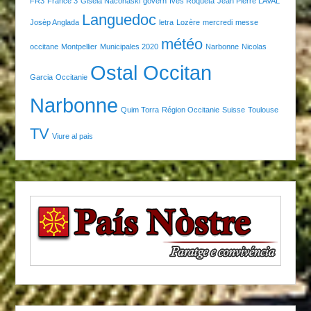
FR3
France 3
Gisela Naconaski
govern
Ives Roqueta
Jean Pierre LAVAL
Languedoc
Josèp Anglada
letra
Lozère
mercredi
messe
météo
occitane
Montpellier
Municipales 2020
Narbonne
Nicolas
Ostal Occitan
Garcia
Occitanie
Narbonne
Quim Torra
Région Occitanie
Suisse
Toulouse
TV
Viure al pais