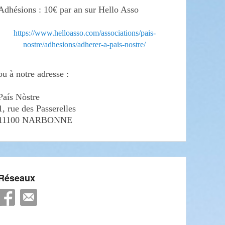
Adhésions : 10€ par an sur Hello Asso
https://www.helloasso.com/associations/pais-
nostre/adhesions/adherer-a-pais-nostre/
ou à notre adresse :
País Nòstre
1, rue des Passerelles
11100 NARBONNE
Réseaux