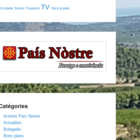
TV
Occitanie
Suisse
Toulouse
Viure al pais
Catégories
Actions País Nòstre
Actualités
Bolegadis
Bons plans