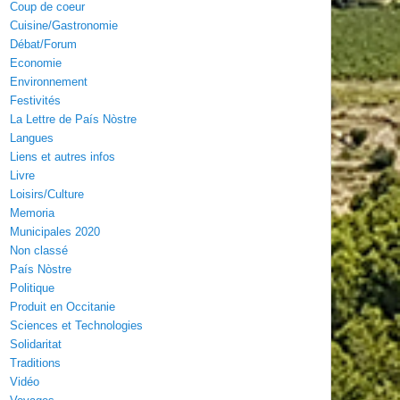
Coup de coeur
Cuisine/Gastronomie
Débat/Forum
Economie
Environnement
Festivités
La Lettre de País Nòstre
Langues
Liens et autres infos
Livre
Loisirs/Culture
Memoria
Municipales 2020
Non classé
País Nòstre
Politique
Produit en Occitanie
Sciences et Technologies
Solidaritat
Traditions
Vidéo