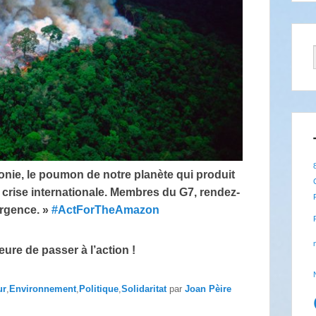
onie, le poumon de notre planète qui produit
 crise internationale. Membres du G7, rendez-
urgence. »
#
ActForTheAmazon
re de passer à l’action !
ur
,
Environnement
,
Politique
,
Solidaritat
par
Joan Pèire