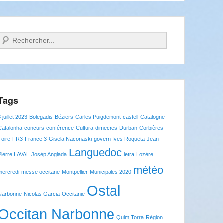
Recherche
Tags
8 juillet 2023
Bolegadis
Béziers
Carles Puigdemont
castell
Catalogne
Catalonha
concurs
conférence
Cultura
dimecres
Durban-Corbières
Foire
FR3
France 3
Gisela Naconaski
govern
Ives Roqueta
Jean
Languedoc
Pierre LAVAL
Josèp Anglada
letra
Lozère
météo
mercredi
messe occitane
Montpellier
Municipales 2020
Ostal
Narbonne
Nicolas Garcia
Occitanie
Occitan Narbonne
Quim Torra
Région