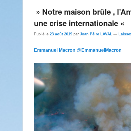
» Notre maison brûle , l’Am
une crise internationale «
Publié le
23 août 2019
par
Joan Pèire LAVAL
—
Laisse
Emmanuel Macron
‏
@
EmmanuelMacron