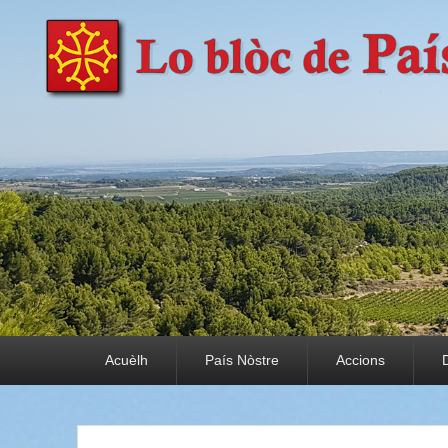
País Nòstre
Paratge e Convivència
Premier menu
Acuèlh
País Nòstre
Accions