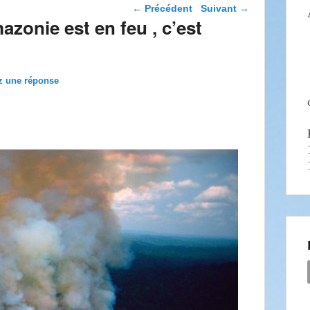
Navigation dans les
←
Précédent
Suivant
→
articles
azonie est en feu , c’est
z une réponse