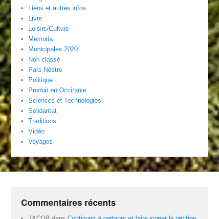
Liens et autres infos
Livre
Loisirs/Culture
Memoria
Municipales 2020
Non classé
País Nòstre
Politique
Produit en Occitanie
Sciences et Technologies
Solidaritat
Traditions
Vidéo
Voyages
Commentaires récents
JACOB
dans
Continuez à partager et faire signer la pétition