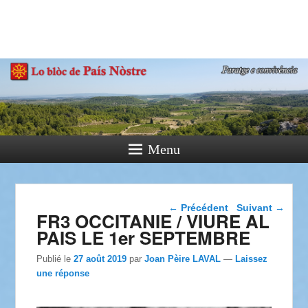
País Nòstre
Paratge e Convivència
Menu
Navigation dans les
←
Précédent
Suivant
→
FR3 OCCITANIE / VIURE AL
articles
PAIS LE 1er SEPTEMBRE
Publié le
27 août 2019
par
Joan Pèire LAVAL
—
Laissez
une réponse