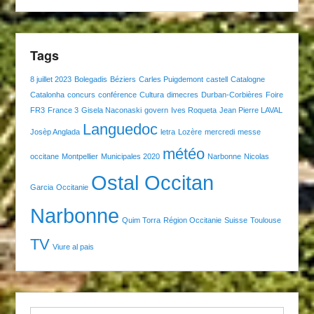
Tags
8 juillet 2023
Bolegadis
Béziers
Carles Puigdemont
castell
Catalogne
Catalonha
concurs
conférence
Cultura
dimecres
Durban-Corbières
Foire
FR3
France 3
Gisela Naconaski
govern
Ives Roqueta
Jean Pierre LAVAL
Languedoc
Josèp Anglada
letra
Lozère
mercredi
messe
météo
occitane
Montpellier
Municipales 2020
Narbonne
Nicolas
Ostal Occitan
Garcia
Occitanie
Narbonne
Quim Torra
Région Occitanie
Suisse
Toulouse
TV
Viure al pais