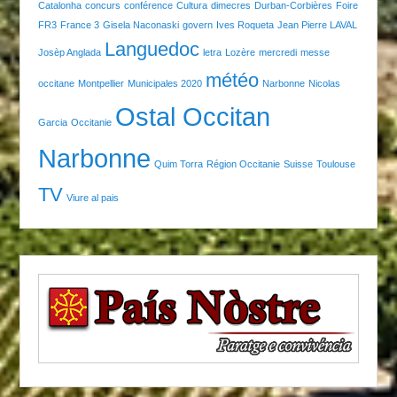
Catalonha
concurs
conférence
Cultura
dimecres
Durban-Corbières
Foire
FR3
France 3
Gisela Naconaski
govern
Ives Roqueta
Jean Pierre LAVAL
Languedoc
Josèp Anglada
letra
Lozère
mercredi
messe
météo
occitane
Montpellier
Municipales 2020
Narbonne
Nicolas
Ostal Occitan
Garcia
Occitanie
Narbonne
Quim Torra
Région Occitanie
Suisse
Toulouse
TV
Viure al pais