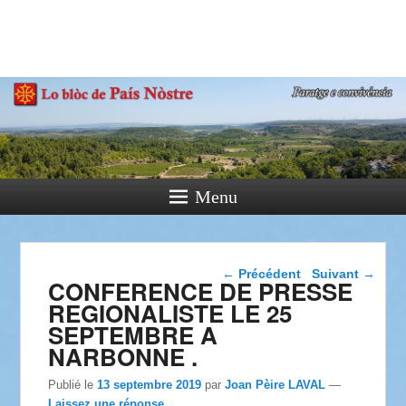
País Nòstre
Paratge e Convivència
Menu
Navigation dans les
←
Précédent
Suivant
→
CONFERENCE DE PRESSE
articles
REGIONALISTE LE 25
SEPTEMBRE A
NARBONNE .
Publié le
13 septembre 2019
par
Joan Pèire LAVAL
—
Laissez une réponse