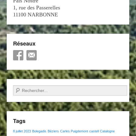
País Nòstre
1, rue des Passerelles
11100 NARBONNE
Réseaux
Recherche
Tags
8 juillet 2023
Bolegadis
Béziers
Carles Puigdemont
castell
Catalogne