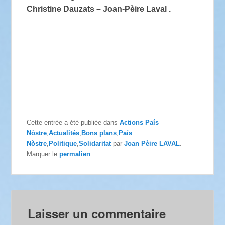
Christine Dauzats – Joan-Pèire Laval .
Cette entrée a été publiée dans
Actions País
Nòstre
,
Actualités
,
Bons plans
,
País
Nòstre
,
Politique
,
Solidaritat
par
Joan Pèire LAVAL
.
Marquer le
permalien
.
Laisser un commentaire