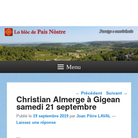
País Nòstre
Paratge e Convivència
Menu
Navigation dans les
←
Précédent
Suivant
→
Christian Almerge à Gigean
articles
samedi 21 septembre
Publié le
19 septembre 2019
par
Joan Pèire LAVAL
—
Laissez une réponse