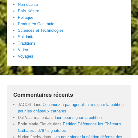
Non classé
País Nòstre
Politique
Produit en Occitanie
Sciences et Technologies
Solidaritat
Traditions
Vidéo
Voyages
Commentaires récents
JACOB
dans
Continuez à partager et faire signer la pétition
pour les châteaux cathares
Del Vals marie
dans
Lien pour signer la pétition
Borin Marie-Claude
dans
Pétition Défendons les Châteaux
Cathares : 3787 signatures
Hudon Jacky
dans
Lien pour signer la pétition défense des