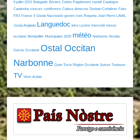
8 juillet 2023
Bolegadis
Béziers
Carles Puigdemont
castell
Catalogne
Catalonha
concurs
conférence
Cultura
dimecres
Durban-Corbières
Foire
FR3
France 3
Gisela Naconaski
govern
Ives Roqueta
Jean Pierre LAVAL
Languedoc
Josèp Anglada
letra
Lozère
mercredi
messe
météo
occitane
Montpellier
Municipales 2020
Narbonne
Nicolas
Ostal Occitan
Garcia
Occitanie
Narbonne
Quim Torra
Région Occitanie
Suisse
Toulouse
TV
Viure al pais