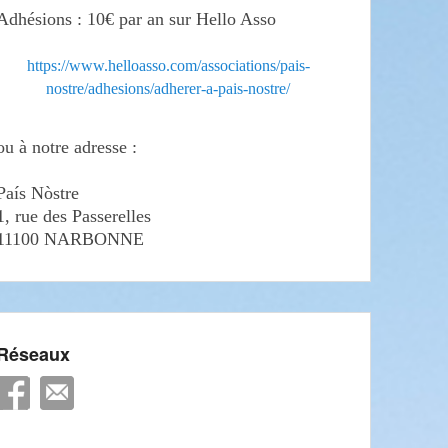
Adhésions : 10€ par an sur Hello Asso
https://www.helloasso.com/associations/pais-
nostre/adhesions/adherer-a-pais-nostre/
ou à notre adresse :
País Nòstre
1, rue des Passerelles
11100 NARBONNE
Réseaux