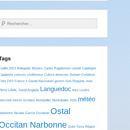
Recherche
Tags
8 juillet 2023
Bolegadis
Béziers
Carles Puigdemont
castell
Catalogne
Catalonha
concurs
conférence
Cultura
dimecres
Durban-Corbières
Foire
FR3
France 3
Gisela Naconaski
govern
Ives Roqueta
Jean
Languedoc
Pierre LAVAL
Josèp Anglada
letra
Lozère
météo
mercredi
messe occitane
Montpellier
Municipales 2020
Ostal
Narbonne
Nicolas Garcia
Occitanie
Occitan Narbonne
Quim Torra
Région