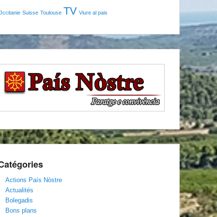
TV
Occitanie
Suisse
Toulouse
Viure al pais
Catégories
Actions País Nòstre
Actualités
Bolegadis
Bons plans