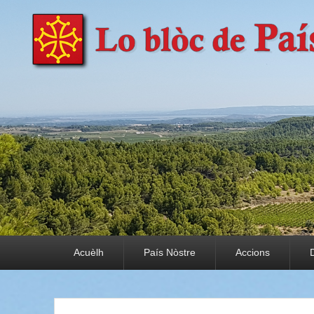
País Nòstre
Paratge e Convivència
Premier menu
Acuèlh
País Nòstre
Accions