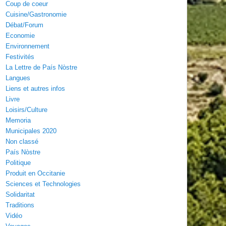
Coup de coeur
Cuisine/Gastronomie
Débat/Forum
Economie
Environnement
Festivités
La Lettre de País Nòstre
Langues
Liens et autres infos
Livre
Loisirs/Culture
Memoria
Municipales 2020
Non classé
País Nòstre
Politique
Produit en Occitanie
Sciences et Technologies
Solidaritat
Traditions
Vidéo