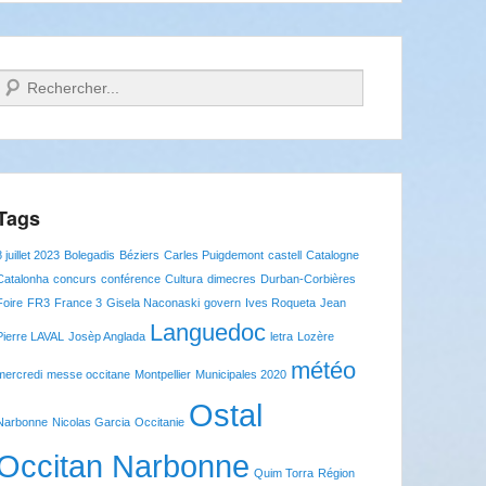
Recherche
Tags
8 juillet 2023
Bolegadis
Béziers
Carles Puigdemont
castell
Catalogne
Catalonha
concurs
conférence
Cultura
dimecres
Durban-Corbières
Foire
FR3
France 3
Gisela Naconaski
govern
Ives Roqueta
Jean
Languedoc
Pierre LAVAL
Josèp Anglada
letra
Lozère
météo
mercredi
messe occitane
Montpellier
Municipales 2020
Ostal
Narbonne
Nicolas Garcia
Occitanie
Occitan Narbonne
Quim Torra
Région