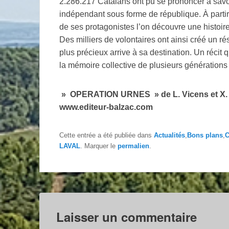
2.286.217 Catalans ont pu se prononcer à savoi
indépendant sous forme de république. À parti
de ses protagonistes l’on découvre une histoire
Des milliers de volontaires ont ainsi créé un ré
plus précieux arrive à sa destination. Un récit
la mémoire collective de plusieurs générations
» OPERATION URNES » de L. Vicens et X
www.editeur-balzac.com
Cette entrée a été publiée dans
Actualités
,
Bons plans
,
C
LAVAL
. Marquer le
permalien
.
Laisser un commentaire