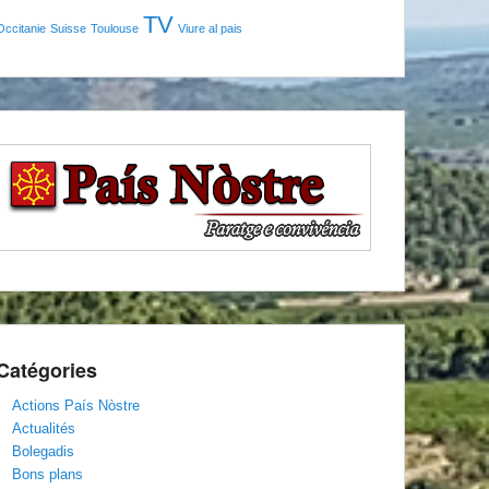
TV
Occitanie
Suisse
Toulouse
Viure al pais
Catégories
Actions País Nòstre
Actualités
Bolegadis
Bons plans