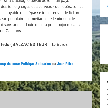
r si la Catalogne devait devenir un pays
r des témoignages des cerveaux de l’opération et
 incroyable qui dépasse toute œuvre de fiction.
seau populaire, permettant que le «trésor» le
 qui sans aucun doute restera pour toujours sans
 de Catalans.
. Tedo ( BALZAC EDITEUR – 16 Euros
oup de coeur
,
Politique
,
Solidaritat
par
Joan Pèire