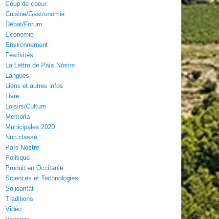
Coup de coeur
Cuisine/Gastronomie
Débat/Forum
Economie
Environnement
Festivités
La Lettre de País Nòstre
Langues
Liens et autres infos
Livre
Loisirs/Culture
Memoria
Municipales 2020
Non classé
País Nòstre
Politique
Produit en Occitanie
Sciences et Technologies
Solidaritat
Traditions
Vidéo