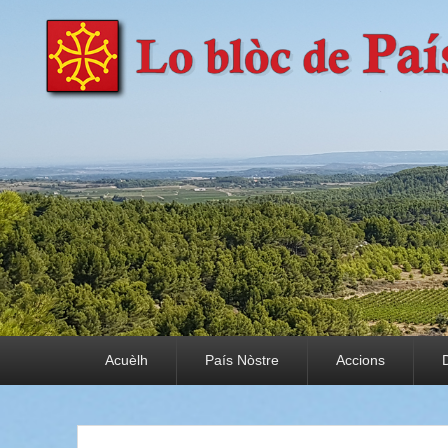
País Nòstre
Paratge e Convivència
Premier menu
Acuèlh
País Nòstre
Accions