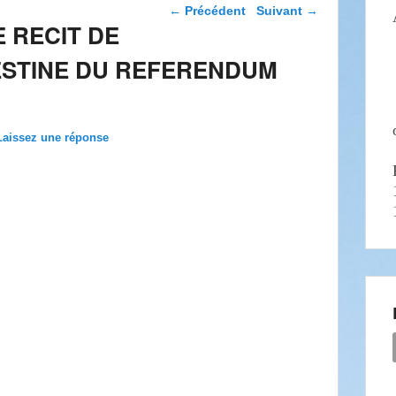
Navigation dans les
←
Précédent
Suivant
→
articles
 RECIT DE
ESTINE DU REFERENDUM
Laissez une réponse