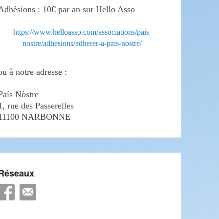
Adhésions : 10€ par an sur Hello Asso
https://www.helloasso.com/associations/pais-
nostre/adhesions/adherer-a-pais-nostre/
ou à notre adresse :
País Nòstre
1, rue des Passerelles
11100 NARBONNE
Réseaux