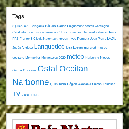
Tags
8 juillet 2023
Bolegadis
Béziers
Carles Puigdemont
castell
Catalogne
Catalonha
concurs
conférence
Cultura
dimecres
Durban-Corbières
Foire
FR3
France 3
Gisela Naconaski
govern
Ives Roqueta
Jean Pierre LAVAL
Languedoc
Josèp Anglada
letra
Lozère
mercredi
messe
météo
occitane
Montpellier
Municipales 2020
Narbonne
Nicolas
Ostal Occitan
Garcia
Occitanie
Narbonne
Quim Torra
Région Occitanie
Suisse
Toulouse
TV
Viure al pais