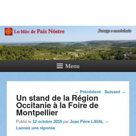
País Nòstre
Paratge e Convivència
Menu
Navigation dans les
←
Précédent
Suivant
→
Un stand de la Région
articles
Occitanie à la Foire de
Montpellier
Publié le
12 octobre 2019
par
Joan Pèire LAVAL
—
Laissez une réponse