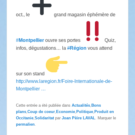
oct., le
grand magasin éphémère de
#
Montpellier
ouvre ses portes
Quiz,
infos, dégustations… la
#
Région
vous attend
sur son stand
http://www.
laregion.fr/Foire-Internat
ionale-de-
Montpellier
…
Cette entrée a été publiée dans
Actualités
,
Bons
plans
,
Coup de coeur
,
Economie
,
Politique
,
Produit en
Occitanie
,
Solidaritat
par
Joan Pèire LAVAL
. Marquer le
permalien
.