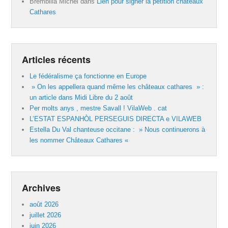
Brembilla Michel
dans
Lien pour signer la pétition châteaux
Cathares
Articles récents
Le fédéralisme ça fonctionne en Europe
» On les appellera quand même les châteaux cathares » :
un article dans Midi Libre du 2 août
Per molts anys , mestre Savall ! VilaWeb . cat
L’ESTAT ESPANHÒL PERSEGUIS DIRECTA e VILAWEB
Estella Du Val chanteuse occitane : » Nous continuerons à
les nommer Châteaux Cathares «
Archives
août 2026
juillet 2026
juin 2026