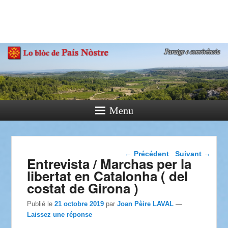
País Nòstre
Paratge e Convivència
Menu
Navigation dans les
←
Précédent
Suivant
→
Entrevista / Marchas per la
articles
libertat en Catalonha ( del
costat de Girona )
Publié le
21 octobre 2019
par
Joan Pèire LAVAL
—
Laissez une réponse