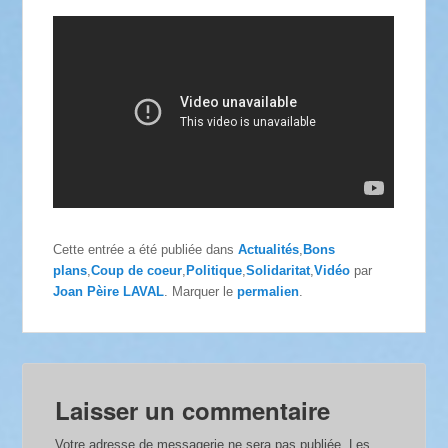
Cette entrée a été publiée dans
Actualités
,
Bons
plans
,
Coup de coeur
,
Politique
,
Solidaritat
,
Vidéo
par
Joan Pèire LAVAL
. Marquer le
permalien
.
Laisser un commentaire
Votre adresse de messagerie ne sera pas publiée.
Les