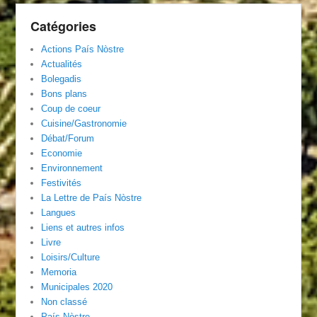
Catégories
Actions País Nòstre
Actualités
Bolegadis
Bons plans
Coup de coeur
Cuisine/Gastronomie
Débat/Forum
Economie
Environnement
Festivités
La Lettre de País Nòstre
Langues
Liens et autres infos
Livre
Loisirs/Culture
Memoria
Municipales 2020
Non classé
País Nòstre