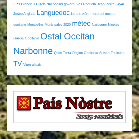
FR3
France 3
Gisela Naconaski
govern
Ives Roqueta
Jean Pierre LAVAL
Languedoc
Josèp Anglada
letra
Lozère
mercredi
messe
météo
occitane
Montpellier
Municipales 2020
Narbonne
Nicolas
Ostal Occitan
Garcia
Occitanie
Narbonne
Quim Torra
Région Occitanie
Suisse
Toulouse
TV
Viure al pais