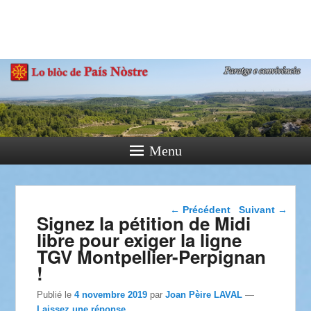
País Nòstre
Paratge e Convivència
Menu
Navigation dans les
←
Précédent
Suivant
→
Signez la pétition de Midi
articles
libre pour exiger la ligne
TGV Montpellier-Perpignan
!
Publié le
4 novembre 2019
par
Joan Pèire LAVAL
—
Laissez une réponse