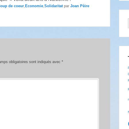
oup de coeur
,
Economie
,
Solidaritat
par
Joan Pèire
mps obligatoires sont indiqués avec
*