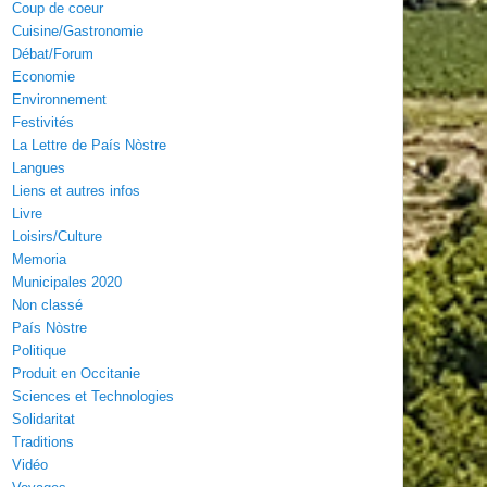
Coup de coeur
Cuisine/Gastronomie
Débat/Forum
Economie
Environnement
Festivités
La Lettre de País Nòstre
Langues
Liens et autres infos
Livre
Loisirs/Culture
Memoria
Municipales 2020
Non classé
País Nòstre
Politique
Produit en Occitanie
Sciences et Technologies
Solidaritat
Traditions
Vidéo