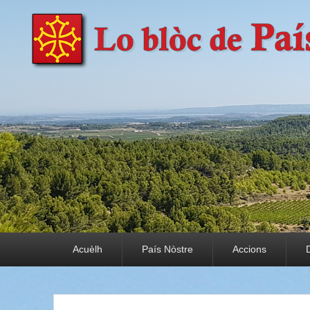
País Nòstre
Paratge e Convivència
Premier menu
Acuèlh
País Nòstre
Accions