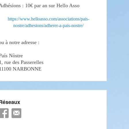
Adhésions : 10€ par an sur Hello Asso
https://www.helloasso.com/associations/pais-
nostre/adhesions/adherer-a-pais-nostre/
ou à notre adresse :
País Nòstre
1, rue des Passerelles
11100 NARBONNE
Réseaux