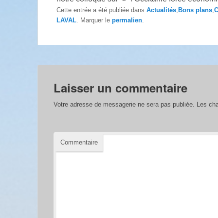
Cette entrée a été publiée dans
Actualités
,
Bons plans
,
C
LAVAL
. Marquer le
permalien
.
Laisser un commentaire
Votre adresse de messagerie ne sera pas publiée.
Les cha
Commentaire