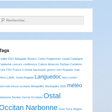
Recherche
Tags
8 juillet 2023
Bolegadis
Béziers
Carles Puigdemont
castell
Catalogne
Catalonha
concurs
conférence
Cultura
dimecres
Durban-Corbières
Foire
FR3
France 3
Gisela Naconaski
govern
Ives Roqueta
Jean
Languedoc
Pierre LAVAL
Josèp Anglada
letra
Lozère
météo
mercredi
messe occitane
Montpellier
Municipales 2020
Ostal
Narbonne
Nicolas Garcia
Occitanie
Occitan Narbonne
Quim Torra
Région