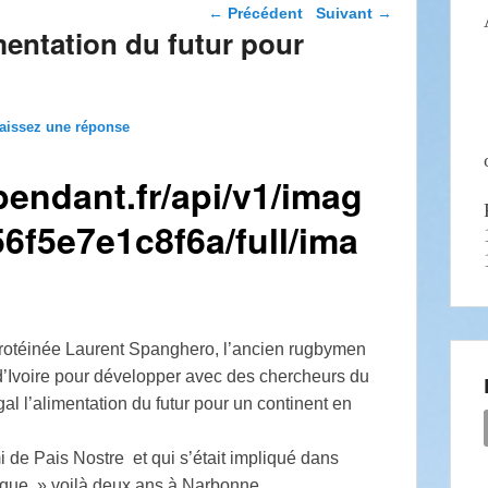
Navigation dans les
←
Précédent
Suivant
→
articles
mentation du futur pour
aissez une réponse
protéinée Laurent Spanghero, l’ancien rugbymen
d’Ivoire pour développer avec des chercheurs du
gal l’alimentation du futur pour un continent en
i de Pais Nostre et qui s’était impliqué dans
ique » voilà deux ans à Narbonne .