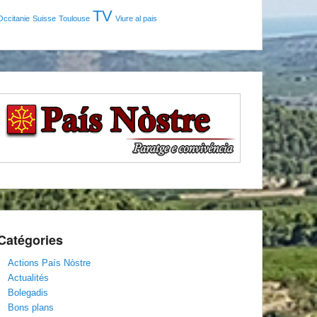
TV
Occitanie
Suisse
Toulouse
Viure al pais
Catégories
Actions País Nòstre
Actualités
Bolegadis
Bons plans