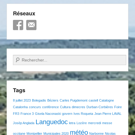
Réseaux
Recherche
Tags
8 juillet 2023
Bolegadis
Béziers
Carles Puigdemont
castell
Catalogne
Catalonha
concurs
conférence
Cultura
dimecres
Durban-Corbières
Foire
FR3
France 3
Gisela Naconaski
govern
Ives Roqueta
Jean Pierre LAVAL
Languedoc
Josèp Anglada
letra
Lozère
mercredi
messe
météo
occitane
Montpellier
Municipales 2020
Narbonne
Nicolas