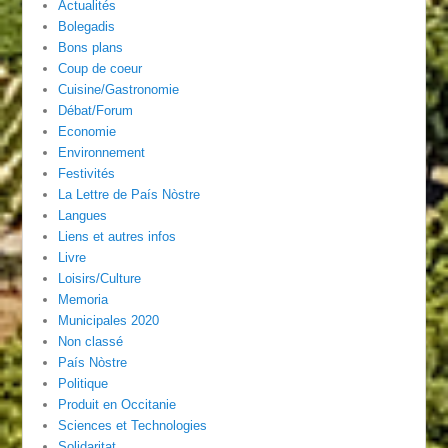
Actualités
Bolegadis
Bons plans
Coup de coeur
Cuisine/Gastronomie
Débat/Forum
Economie
Environnement
Festivités
La Lettre de País Nòstre
Langues
Liens et autres infos
Livre
Loisirs/Culture
Memoria
Municipales 2020
Non classé
País Nòstre
Politique
Produit en Occitanie
Sciences et Technologies
Solidaritat