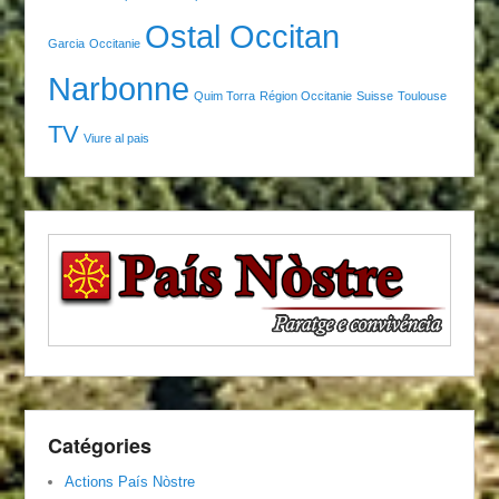
Ostal Occitan
Garcia
Occitanie
Narbonne
Quim Torra
Région Occitanie
Suisse
Toulouse
TV
Viure al pais
Catégories
Actions País Nòstre