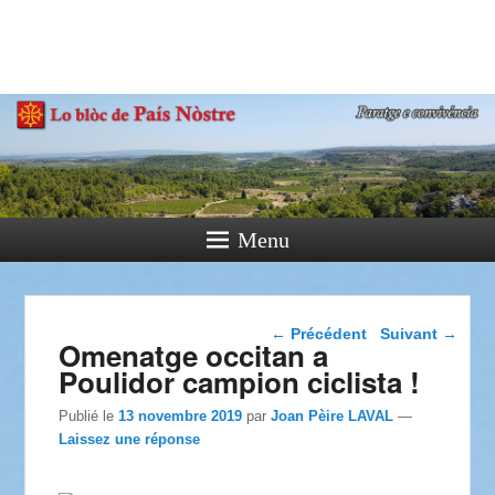
País Nòstre
Paratge e Convivència
Menu
Navigation dans les
←
Précédent
Suivant
→
Omenatge occitan a
articles
Poulidor campion ciclista !
Publié le
13 novembre 2019
par
Joan Pèire LAVAL
—
Laissez une réponse