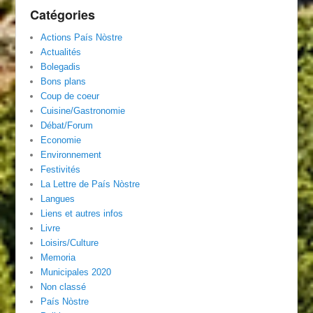
Catégories
Actions País Nòstre
Actualités
Bolegadis
Bons plans
Coup de coeur
Cuisine/Gastronomie
Débat/Forum
Economie
Environnement
Festivités
La Lettre de País Nòstre
Langues
Liens et autres infos
Livre
Loisirs/Culture
Memoria
Municipales 2020
Non classé
País Nòstre