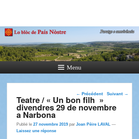
País Nòstre
Paratge e Convivència
Menu
Navigation dans les
←
Précédent
Suivant
→
Teatre / « Un bon filh »
articles
divendres 29 de novembre
a Narbona
Publié le
27 novembre 2019
par
Joan Pèire LAVAL
—
Laissez une réponse