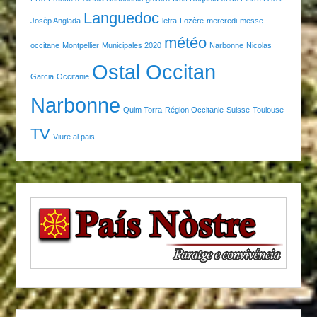
Languedoc
Josèp Anglada
letra
Lozère
mercredi
messe
météo
occitane
Montpellier
Municipales 2020
Narbonne
Nicolas
Ostal Occitan
Garcia
Occitanie
Narbonne
Quim Torra
Région Occitanie
Suisse
Toulouse
TV
Viure al pais