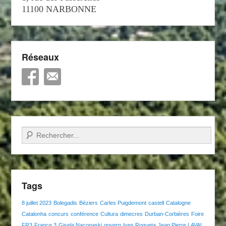
11100 NARBONNE
Réseaux
Recherche
Tags
8 juillet 2023
Bolegadis
Béziers
Carles Puigdemont
castell
Catalogne
Catalonha
concurs
conférence
Cultura
dimecres
Durban-Corbières
Foire
FR3
France 3
Gisela Naconaski
govern
Ives Roqueta
Jean Pierre LAVAL