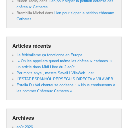
Hudon Jacky
dans
Lien pour signer la pétition défense des
châteaux Cathares
Brembilla Michel
dans
Lien pour signer la pétition châteaux
Cathares
Articles récents
Le fédéralisme ça fonctionne en Europe
» On les appellera quand même les châteaux cathares » :
un article dans Midi Libre du 2 août
Per molts anys , mestre Savall ! VilaWeb . cat
L’ESTAT ESPANHÒL PERSEGUIS DIRECTA e VILAWEB
Estella Du Val chanteuse occitane : » Nous continuerons à
les nommer Châteaux Cathares «
Archives
août 2026