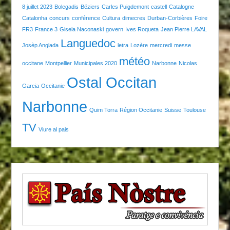
8 juillet 2023
Bolegadis
Béziers
Carles Puigdemont
castell
Catalogne
Catalonha
concurs
conférence
Cultura
dimecres
Durban-Corbières
Foire
FR3
France 3
Gisela Naconaski
govern
Ives Roqueta
Jean Pierre LAVAL
Languedoc
Josèp Anglada
letra
Lozère
mercredi
messe
météo
occitane
Montpellier
Municipales 2020
Narbonne
Nicolas
Ostal Occitan
Garcia
Occitanie
Narbonne
Quim Torra
Région Occitanie
Suisse
Toulouse
TV
Viure al pais