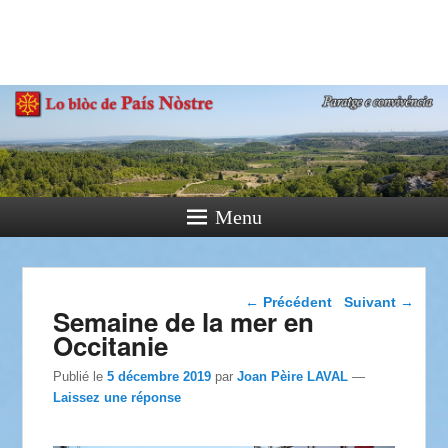
País Nòstre
Paratge e Convivència
Menu
Navigation dans les
←
Précédent
Suivant
→
Semaine de la mer en
articles
Occitanie
Publié le
5 décembre 2019
par
Joan Pèire LAVAL
—
Laissez une réponse