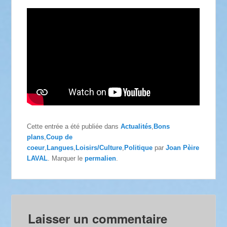
Cette entrée a été publiée dans
Actualités
,
Bons
plans
,
Coup de
coeur
,
Langues
,
Loisirs/Culture
,
Politique
par
Joan Pèire
LAVAL
. Marquer le
permalien
.
Laisser un commentaire