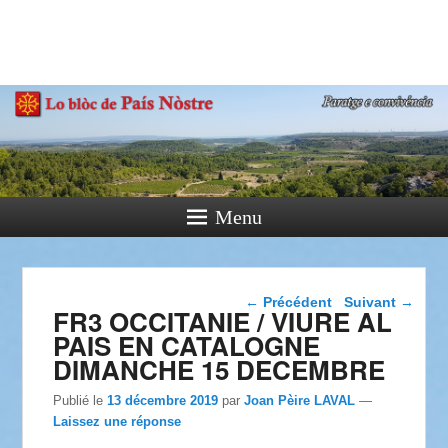
País Nòstre
Paratge e Convivència
Menu
Navigation dans les
←
Précédent
Suivant
→
FR3 OCCITANIE / VIURE AL
articles
PAIS EN CATALOGNE
DIMANCHE 15 DECEMBRE
Publié le
13 décembre 2019
par
Joan Pèire LAVAL
—
Laissez une réponse