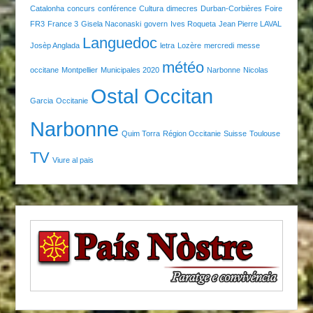
Catalonha
concurs
conférence
Cultura
dimecres
Durban-Corbières
Foire
FR3
France 3
Gisela Naconaski
govern
Ives Roqueta
Jean Pierre LAVAL
Languedoc
Josèp Anglada
letra
Lozère
mercredi
messe
météo
occitane
Montpellier
Municipales 2020
Narbonne
Nicolas
Ostal Occitan
Garcia
Occitanie
Narbonne
Quim Torra
Région Occitanie
Suisse
Toulouse
TV
Viure al pais