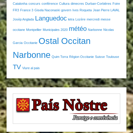
Catalonha
concurs
conférence
Cultura
dimecres
Durban-Corbières
Foire
FR3
France 3
Gisela Naconaski
govern
Ives Roqueta
Jean Pierre LAVAL
Languedoc
Josèp Anglada
letra
Lozère
mercredi
messe
météo
occitane
Montpellier
Municipales 2020
Narbonne
Nicolas
Ostal Occitan
Garcia
Occitanie
Narbonne
Quim Torra
Région Occitanie
Suisse
Toulouse
TV
Viure al pais