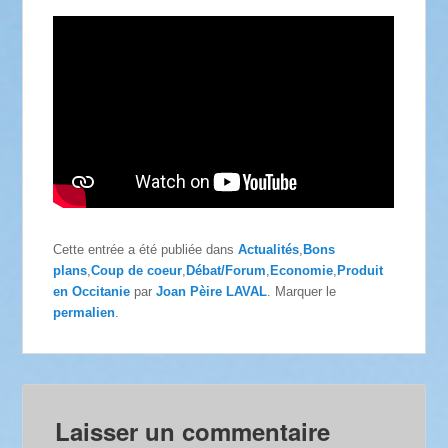
Cette entrée a été publiée dans
Actualités
,
Bons
plans
,
Coup de coeur
,
Débat/Forum
,
Economie
,
Produit
en Occitanie
par
Joan Pèire LAVAL
. Marquer le
permalien
.
Laisser un commentaire