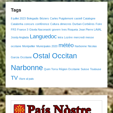
Tags
8 juillet 2023
Bolegadis
Béziers
Carles Puigdemont
castell
Catalogne
Catalonha
concurs
conférence
Cultura
dimecres
Durban-Corbières
Foire
FR3
France 3
Gisela Naconaski
govern
Ives Roqueta
Jean Pierre LAVAL
Languedoc
Josèp Anglada
letra
Lozère
mercredi
messe
météo
occitane
Montpellier
Municipales 2020
Narbonne
Nicolas
Ostal Occitan
Garcia
Occitanie
Narbonne
Quim Torra
Région Occitanie
Suisse
Toulouse
TV
Viure al pais