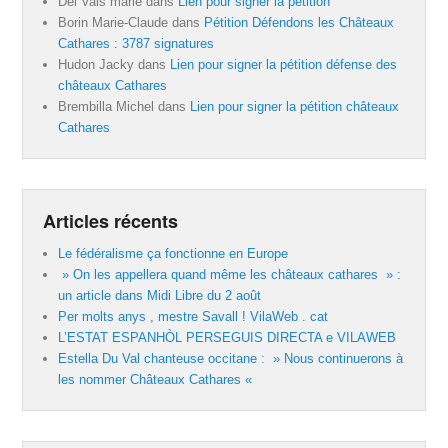
Del Vals marie
dans
Lien pour signer la pétition
Borin Marie-Claude
dans
Pétition Défendons les Châteaux
Cathares : 3787 signatures
Hudon Jacky
dans
Lien pour signer la pétition défense des
châteaux Cathares
Brembilla Michel
dans
Lien pour signer la pétition châteaux
Cathares
Articles récents
Le fédéralisme ça fonctionne en Europe
» On les appellera quand même les châteaux cathares » :
un article dans Midi Libre du 2 août
Per molts anys , mestre Savall ! VilaWeb . cat
L’ESTAT ESPANHÒL PERSEGUIS DIRECTA e VILAWEB
Estella Du Val chanteuse occitane : » Nous continuerons à
les nommer Châteaux Cathares «