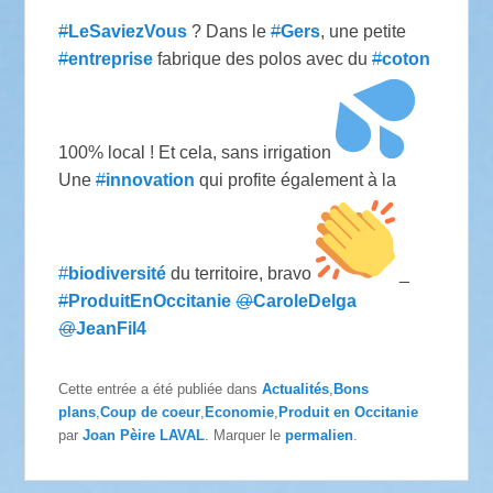
#
LeSaviezVous
? Dans le
#
Gers
, une petite
#
entreprise
fabrique des polos avec du
#
coton
100% local ! Et cela, sans irrigation
Une
#
innovation
qui profite également à la
#
biodiversité
du territoire, bravo
_
#
ProduitEnOccitanie
@
CaroleDelga
@
JeanFil4
Cette entrée a été publiée dans
Actualités
,
Bons
plans
,
Coup de coeur
,
Economie
,
Produit en Occitanie
par
Joan Pèire LAVAL
. Marquer le
permalien
.