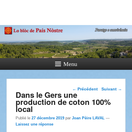
País Nòstre
Paratge e Convivència
Menu
Navigation dans les
←
Précédent
Suivant
→
Dans le Gers une
articles
production de coton 100%
local
Publié le
27 décembre 2019
par
Joan Pèire LAVAL
—
Laissez une réponse