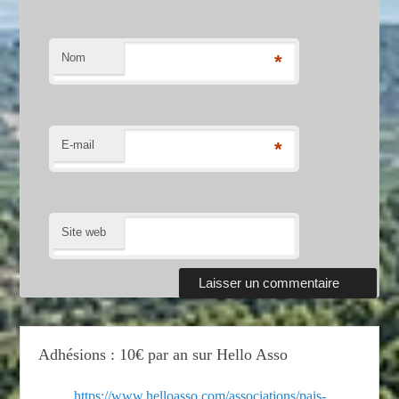
Nom
*
E-mail
*
Site web
Adhésions : 10€ par an sur Hello Asso
https://www.helloasso.com/associations/pais-