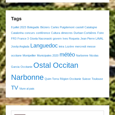
Tags
8 juillet 2023
Bolegadis
Béziers
Carles Puigdemont
castell
Catalogne
Catalonha
concurs
conférence
Cultura
dimecres
Durban-Corbières
Foire
FR3
France 3
Gisela Naconaski
govern
Ives Roqueta
Jean Pierre LAVAL
Languedoc
Josèp Anglada
letra
Lozère
mercredi
messe
météo
occitane
Montpellier
Municipales 2020
Narbonne
Nicolas
Ostal Occitan
Garcia
Occitanie
Narbonne
Quim Torra
Région Occitanie
Suisse
Toulouse
TV
Viure al pais