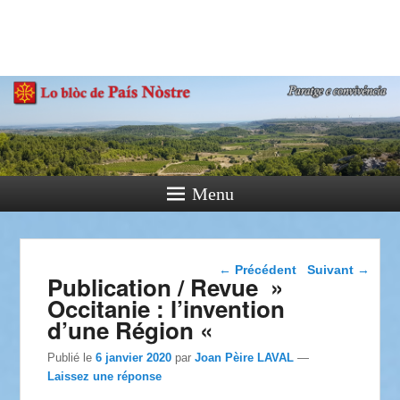
País Nòstre
Paratge e Convivència
Menu
Navigation dans les
←
Précédent
Suivant
→
Publication / Revue »
articles
Occitanie : l’invention
d’une Région «
Publié le
6 janvier 2020
par
Joan Pèire LAVAL
—
Laissez une réponse