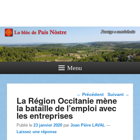
País Nòstre
Paratge e Convivència
Menu
Navigation dans les
←
Précédent
Suivant
→
La Région Occitanie mène
articles
la bataille de l’emploi avec
les entreprises
Publié le
23 janvier 2020
par
Joan Pèire LAVAL
—
Laissez une réponse