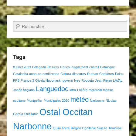
Recherche
Tags
8 juillet 2023
Bolegadis
Béziers
Carles Puigdemont
castell
Catalogne
Catalonha
concurs
conférence
Cultura
dimecres
Durban-Corbières
Foire
FR3
France 3
Gisela Naconaski
govern
Ives Roqueta
Jean Pierre LAVAL
Languedoc
Josèp Anglada
letra
Lozère
mercredi
messe
météo
occitane
Montpellier
Municipales 2020
Narbonne
Nicolas
Ostal Occitan
Garcia
Occitanie
Narbonne
Quim Torra
Région Occitanie
Suisse
Toulouse