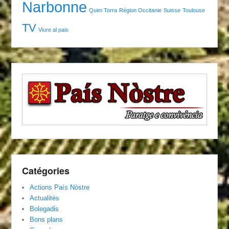
Narbonne
Quim Torra
Région Occitanie
Suisse
Toulouse
TV
Viure al pais
Catégories
Actions País Nòstre
Actualités
Bolegadis
Bons plans