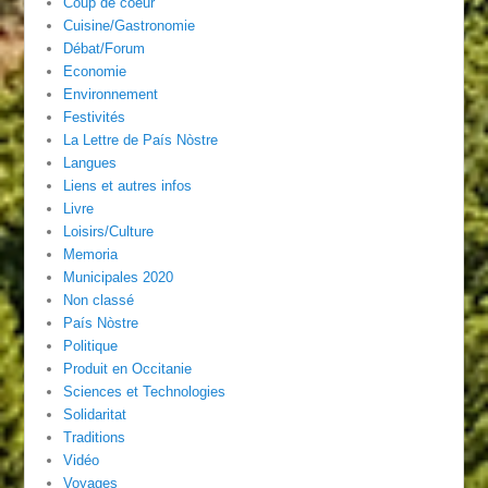
Coup de coeur
Cuisine/Gastronomie
Débat/Forum
Economie
Environnement
Festivités
La Lettre de País Nòstre
Langues
Liens et autres infos
Livre
Loisirs/Culture
Memoria
Municipales 2020
Non classé
País Nòstre
Politique
Produit en Occitanie
Sciences et Technologies
Solidaritat
Traditions
Vidéo
Voyages