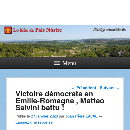
País Nòstre
Paratge e Convivència
Menu
Navigation dans les
←
Précédent
Suivant
→
Victoire démocrate en
articles
Emilie-Romagne , Matteo
Salvini battu !
Publié le
27 janvier 2020
par
Joan Pèire LAVAL
—
Laissez une réponse