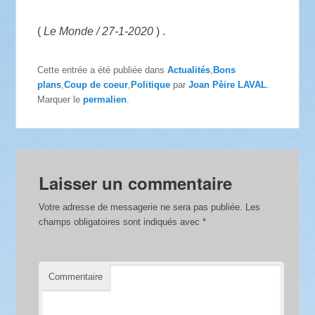
(
Le Monde / 27-1-2020
) .
Cette entrée a été publiée dans
Actualités
,
Bons
plans
,
Coup de coeur
,
Politique
par
Joan Pèire LAVAL
.
Marquer le
permalien
.
Laisser un commentaire
Votre adresse de messagerie ne sera pas publiée.
Les
champs obligatoires sont indiqués avec
*
Commentaire