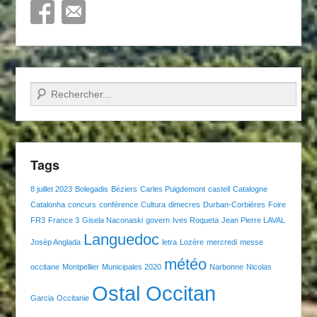
Recherche
Tags
8 juillet 2023
Bolegadis
Béziers
Carles Puigdemont
castell
Catalogne
Catalonha
concurs
conférence
Cultura
dimecres
Durban-Corbières
Foire
FR3
France 3
Gisela Naconaski
govern
Ives Roqueta
Jean Pierre LAVAL
Languedoc
Josèp Anglada
letra
Lozère
mercredi
messe
météo
occitane
Montpellier
Municipales 2020
Narbonne
Nicolas
Ostal Occitan
Garcia
Occitanie