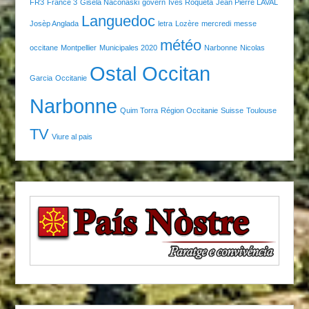
FR3
France 3
Gisela Naconaski
govern
Ives Roqueta
Jean Pierre LAVAL
Languedoc
Josèp Anglada
letra
Lozère
mercredi
messe
météo
occitane
Montpellier
Municipales 2020
Narbonne
Nicolas
Ostal Occitan
Garcia
Occitanie
Narbonne
Quim Torra
Région Occitanie
Suisse
Toulouse
TV
Viure al pais