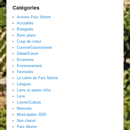
Catégories
Actions País Nòstre
Actualités
Bolegadis
Bons plans
Coup de coeur
Cuisine/Gastronomie
Débat/Forum
Economie
Environnement
Festivités
La Lettre de País Nòstre
Langues
Liens et autres infos
Livre
Loisirs/Culture
Memoria
Municipales 2020
Non classé
País Nòstre