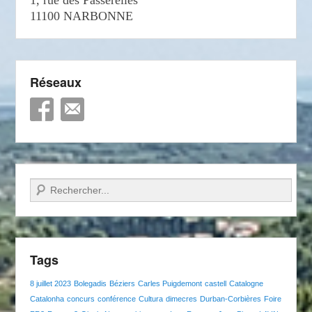
11100 NARBONNE
Réseaux
Recherche
Tags
8 juillet 2023
Bolegadis
Béziers
Carles Puigdemont
castell
Catalogne
Catalonha
concurs
conférence
Cultura
dimecres
Durban-Corbières
Foire