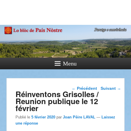
País Nòstre
Paratge e Convivència
Menu
Navigation dans les
←
Précédent
Suivant
→
Réinventons Grisolles /
articles
Reunion publique le 12
février
Publié le
5 février 2020
par
Joan Pèire LAVAL
—
Laissez
une réponse