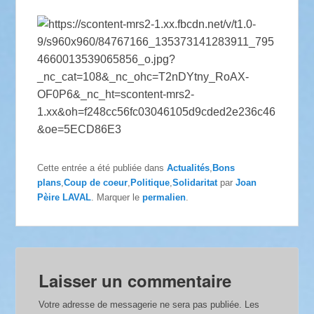
Cette entrée a été publiée dans
Actualités
,
Bons
plans
,
Coup de coeur
,
Politique
,
Solidaritat
par
Joan
Pèire LAVAL
. Marquer le
permalien
.
Laisser un commentaire
Votre adresse de messagerie ne sera pas publiée.
Les