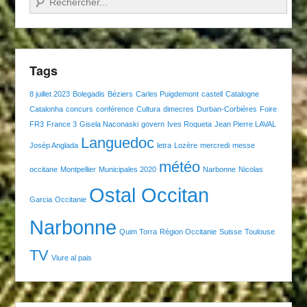
Tags
8 juillet 2023
Bolegadis
Béziers
Carles Puigdemont
castell
Catalogne
Catalonha
concurs
conférence
Cultura
dimecres
Durban-Corbières
Foire
FR3
France 3
Gisela Naconaski
govern
Ives Roqueta
Jean Pierre LAVAL
Languedoc
Josèp Anglada
letra
Lozère
mercredi
messe
météo
occitane
Montpellier
Municipales 2020
Narbonne
Nicolas
Ostal Occitan
Garcia
Occitanie
Narbonne
Quim Torra
Région Occitanie
Suisse
Toulouse
TV
Viure al pais