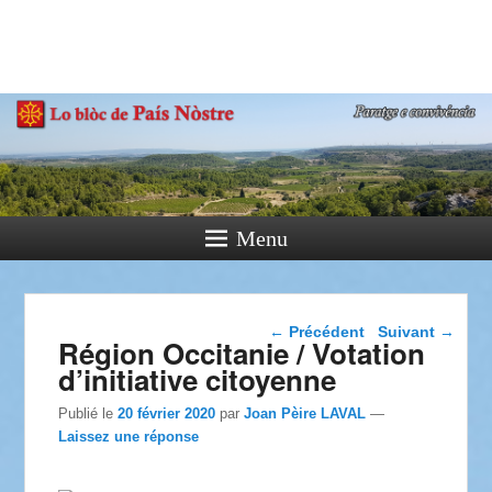
País Nòstre
Paratge e Convivència
Menu
Navigation dans les
←
Précédent
Suivant
→
Région Occitanie / Votation
articles
d’initiative citoyenne
Publié le
20 février 2020
par
Joan Pèire LAVAL
—
Laissez une réponse