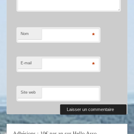
Nom
*
E-mail
*
Site web
Adhésions : 10€ par an sur Hello Asso