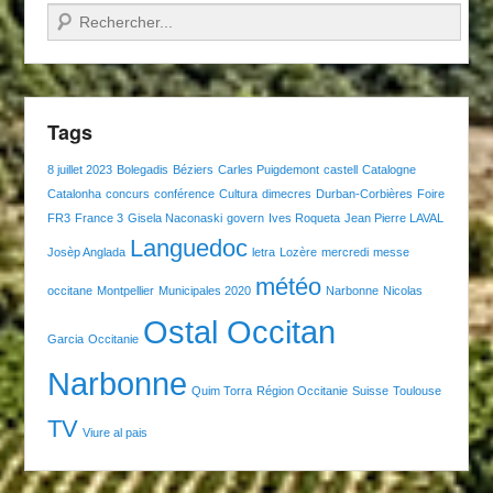
Recherche
Tags
8 juillet 2023
Bolegadis
Béziers
Carles Puigdemont
castell
Catalogne
Catalonha
concurs
conférence
Cultura
dimecres
Durban-Corbières
Foire
FR3
France 3
Gisela Naconaski
govern
Ives Roqueta
Jean Pierre LAVAL
Languedoc
Josèp Anglada
letra
Lozère
mercredi
messe
météo
occitane
Montpellier
Municipales 2020
Narbonne
Nicolas
Ostal Occitan
Garcia
Occitanie
Narbonne
Quim Torra
Région Occitanie
Suisse
Toulouse
TV
Viure al pais