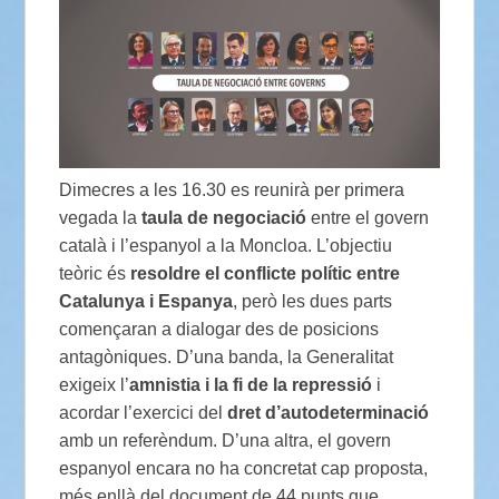
Dimecres a les 16.30 es reunirà per primera
vegada la
taula de negociació
entre el govern
català i l’espanyol a la Moncloa. L’objectiu
teòric és
r
esoldre el conflicte polític entre
Catalunya i Espanya
, però les dues parts
començaran a dialogar des de posicions
antagòniques. D’una banda, la Generalitat
exigeix l’
amnistia i
la
fi de la repressió
i
acordar l’exercici del
dret d’autodeterminació
amb un referèndum. D’una altra, el govern
espanyol encara no ha concretat cap proposta,
més enllà del document de 44 punts que