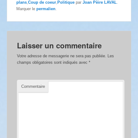
plans
,
Coup de coeur
,
Politique
par
Joan Pèire LAVAL
.
Marquer le
permalien
.
Laisser un commentaire
Votre adresse de messagerie ne sera pas publiée.
Les
champs obligatoires sont indiqués avec
*
Commentaire