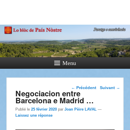
País Nòstre
Paratge e Convivència
Menu
Navigation dans les
←
Précédent
Suivant
→
Negociacion entre
articles
Barcelona e Madrid …
Publié le
25 février 2020
par
Joan Pèire LAVAL
—
Laissez une réponse