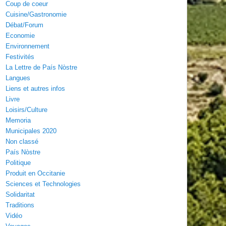
Coup de coeur
Cuisine/Gastronomie
Débat/Forum
Economie
Environnement
Festivités
La Lettre de País Nòstre
Langues
Liens et autres infos
Livre
Loisirs/Culture
Memoria
Municipales 2020
Non classé
País Nòstre
Politique
Produit en Occitanie
Sciences et Technologies
Solidaritat
Traditions
Vidéo