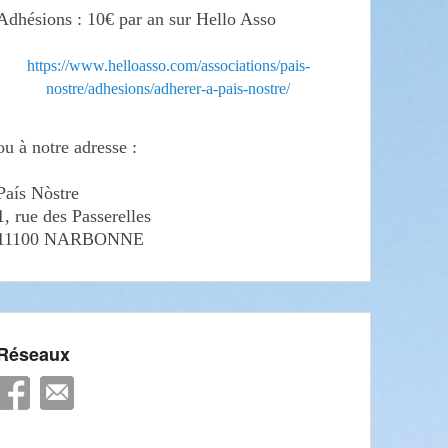
Adhésions : 10€ par an sur Hello Asso
https://www.helloasso.com/associations/pais-
nostre/adhesions/adherer-a-pais-nostre/
ou à notre adresse :
País Nòstre
1, rue des Passerelles
11100 NARBONNE
Réseaux