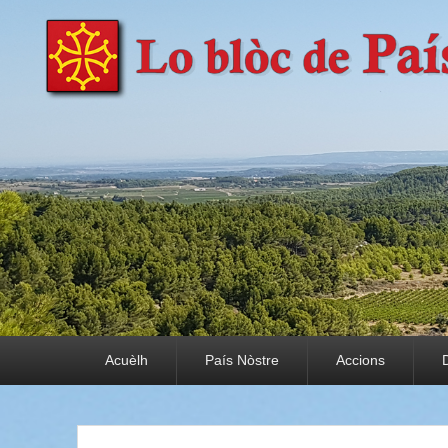
País Nòstre
Paratge e Convivència
Premier menu
Acuèlh
País Nòstre
Accions