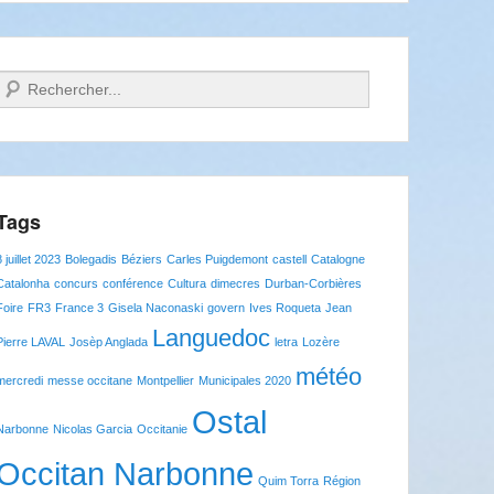
Recherche
Tags
8 juillet 2023
Bolegadis
Béziers
Carles Puigdemont
castell
Catalogne
Catalonha
concurs
conférence
Cultura
dimecres
Durban-Corbières
Foire
FR3
France 3
Gisela Naconaski
govern
Ives Roqueta
Jean
Languedoc
Pierre LAVAL
Josèp Anglada
letra
Lozère
météo
mercredi
messe occitane
Montpellier
Municipales 2020
Ostal
Narbonne
Nicolas Garcia
Occitanie
Occitan Narbonne
Quim Torra
Région