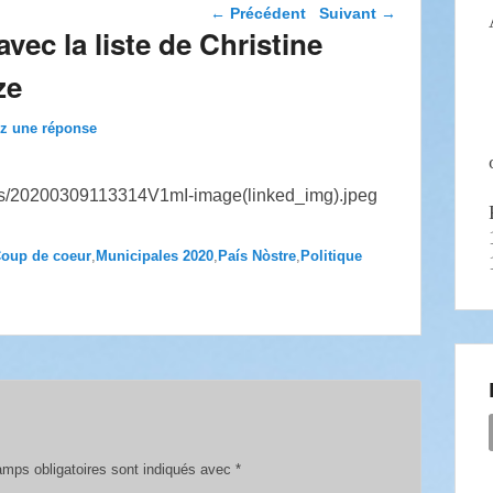
Navigation dans les
←
Précédent
Suivant
→
articles
c la liste de Christine
ze
ez une réponse
oup de coeur
,
Municipales 2020
,
País Nòstre
,
Politique
mps obligatoires sont indiqués avec
*