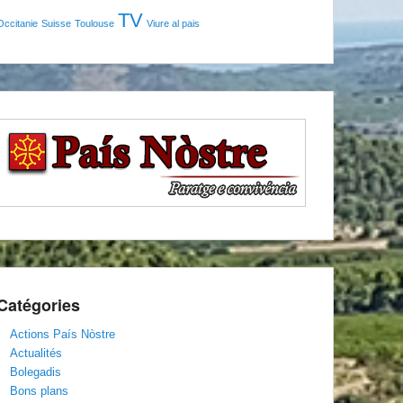
TV
Occitanie
Suisse
Toulouse
Viure al pais
Catégories
Actions País Nòstre
Actualités
Bolegadis
Bons plans