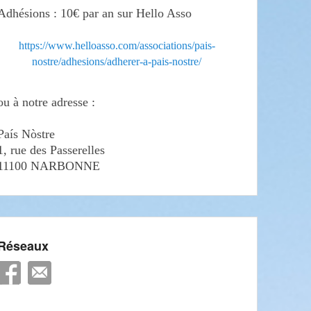
Adhésions : 10€ par an sur Hello Asso
https://www.helloasso.com/associations/pais-
nostre/adhesions/adherer-a-pais-nostre/
ou à notre adresse :
País Nòstre
1, rue des Passerelles
11100 NARBONNE
Réseaux