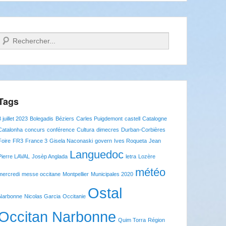
Recherche
Tags
8 juillet 2023
Bolegadis
Béziers
Carles Puigdemont
castell
Catalogne
Catalonha
concurs
conférence
Cultura
dimecres
Durban-Corbières
Foire
FR3
France 3
Gisela Naconaski
govern
Ives Roqueta
Jean
Languedoc
Pierre LAVAL
Josèp Anglada
letra
Lozère
météo
mercredi
messe occitane
Montpellier
Municipales 2020
Ostal
Narbonne
Nicolas Garcia
Occitanie
Occitan Narbonne
Quim Torra
Région