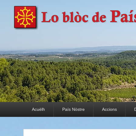
País Nòstre
Paratge e Convivència
Premier menu
Acuèlh
País Nòstre
Accions