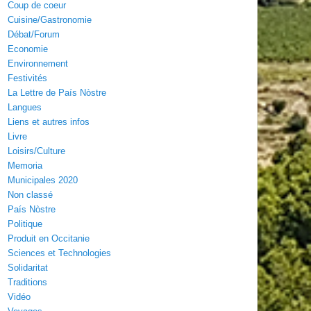
Coup de coeur
Cuisine/Gastronomie
Débat/Forum
Economie
Environnement
Festivités
La Lettre de País Nòstre
Langues
Liens et autres infos
Livre
Loisirs/Culture
Memoria
Municipales 2020
Non classé
País Nòstre
Politique
Produit en Occitanie
Sciences et Technologies
Solidaritat
Traditions
Vidéo