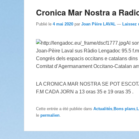
Cronica Mar Nostra a Radi
Publié le
4 mai 2020
par
Joan Pèire LAVAL
—
Laissez 
Al so
Joan-Pèire Laval sus Ràdio Lengadoc 95.5 f.m 
Congrés dels espacis occitans e catalans dins
Comitat d’Agermanament Occitano-Catalan amb 
LA CRONICA MAR NOSTRA SE POT ESCOTA
F.M CADA JORN a 13 oras 35 e 19 oras 35 .
Cette entrée a été publiée dans
Actualités
,
Bons plans
,
L
le
permalien
.