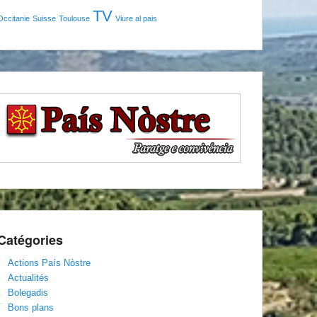
TV
Occitanie
Suisse
Toulouse
Viure al pais
Catégories
Actions País Nòstre
Actualités
Bolegadis
Bons plans