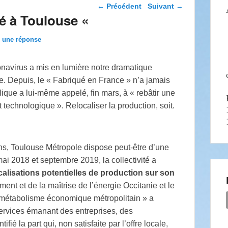
Navigation dans les
←
Précédent
Suivant
→
articles
ué à Toulouse «
z une réponse
onavirus a mis en lumière notre dramatique
. Depuis, le « Fabriqué en France » n’a jamais
ique a lui‐même appelé, fin mars, à « rebâtir une
t technologique ». Relocaliser la production, soit.
ns, Toulouse Métropole dispose peut‐être d’une
ai 2018 et septembre 2019, la collectivité a
calisations potentielles de
production sur son
nt et de la maîtrise de l’énergie Occitanie et le
« métabolisme économique métropolitain » a
services émanant des entreprises, des
fié la part qui, non satisfaite par l’offre locale,