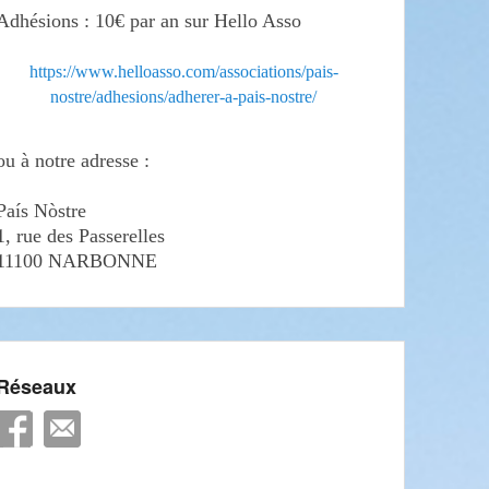
Adhésions : 10€ par an sur Hello Asso
https://www.helloasso.com/associations/pais-
nostre/adhesions/adherer-a-pais-nostre/
ou à notre adresse :
País Nòstre
1, rue des Passerelles
11100 NARBONNE
Réseaux