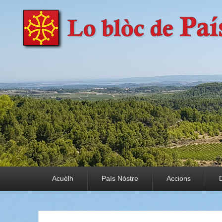
País Nòstre
Paratge e Convivència
Premier menu
Acuèlh
País Nòstre
Accions