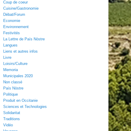
Coup de coeur
Cuisine/Gastronomie
Débat/Forum
Economie
Environnement
Festivités
La Lettre de País Nòstre
Langues
Liens et autres infos
Livre
Loisirs/Culture
Memoria
Municipales 2020
Non classé
País Nòstre
Politique
Produit en Occitanie
Sciences et Technologies
Solidaritat
Traditions
Vidéo