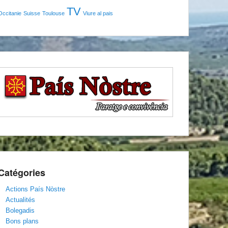
TV
Occitanie
Suisse
Toulouse
Viure al pais
Catégories
Actions País Nòstre
Actualités
Bolegadis
Bons plans