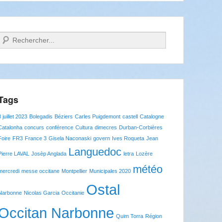
Recherche
Tags
8 juillet 2023
Bolegadis
Béziers
Carles Puigdemont
castell
Catalogne
Catalonha
concurs
conférence
Cultura
dimecres
Durban-Corbières
Foire
FR3
France 3
Gisela Naconaski
govern
Ives Roqueta
Jean
Languedoc
Pierre LAVAL
Josèp Anglada
letra
Lozère
météo
mercredi
messe occitane
Montpellier
Municipales 2020
Ostal
Narbonne
Nicolas Garcia
Occitanie
Occitan Narbonne
Quim Torra
Région