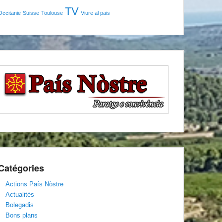
TV
Occitanie
Suisse
Toulouse
Viure al pais
Catégories
Actions País Nòstre
Actualités
Bolegadis
Bons plans