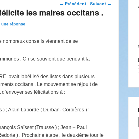
Navigation dans les
←
Précédent
Suivant
→
articles
icite les maires occitans .
z une réponse
de nombreux conseils viennent de se
 communes . On se souvient que pendant la
vait labéllisé des listes dans plusieurs
ements occitans . Le mouvement se réjouit de
 d’envoyer ses félicitations à :
 ) ; Alain Laborde ( Durban- Corbières ) ;
rançois Saïsset (Trausse ) ; Jean – Paul
Redorte ) . Prochaine étape , le deuxiéme tour le