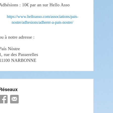
Adhésions : 10€ par an sur Hello Asso
https://www.helloasso.com/associations/pais-
nostre/adhesions/adherer-a-pais-nostre/
ou à notre adresse :
País Nòstre
1, rue des Passerelles
11100 NARBONNE
Réseaux