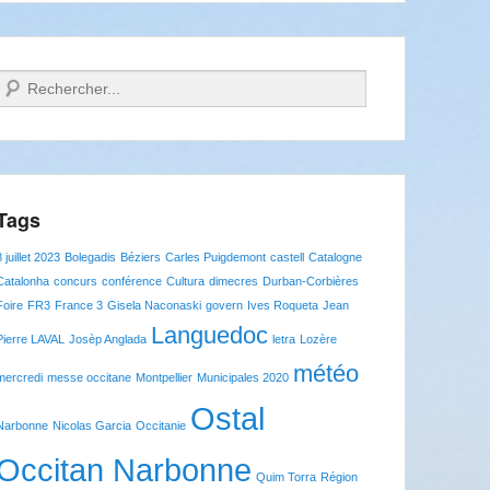
Recherche
Tags
8 juillet 2023
Bolegadis
Béziers
Carles Puigdemont
castell
Catalogne
Catalonha
concurs
conférence
Cultura
dimecres
Durban-Corbières
Foire
FR3
France 3
Gisela Naconaski
govern
Ives Roqueta
Jean
Languedoc
Pierre LAVAL
Josèp Anglada
letra
Lozère
météo
mercredi
messe occitane
Montpellier
Municipales 2020
Ostal
Narbonne
Nicolas Garcia
Occitanie
Occitan Narbonne
Quim Torra
Région