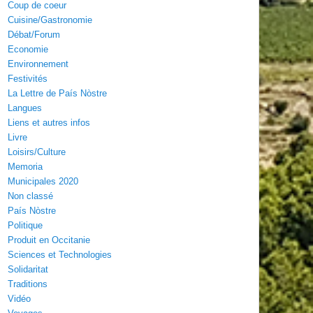
Coup de coeur
Cuisine/Gastronomie
Débat/Forum
Economie
Environnement
Festivités
La Lettre de País Nòstre
Langues
Liens et autres infos
Livre
Loisirs/Culture
Memoria
Municipales 2020
Non classé
País Nòstre
Politique
Produit en Occitanie
Sciences et Technologies
Solidaritat
Traditions
Vidéo