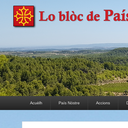
País Nòstre
Paratge e Convivència
Premier menu
Acuèlh
País Nòstre
Accions