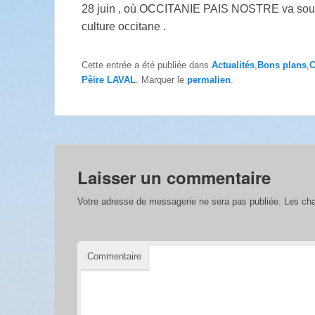
28 juin , où OCCITANIE PAIS NOSTRE va souteni
culture occitane .
Cette entrée a été publiée dans
Actualités
,
Bons plans
,
C
Pèire LAVAL
. Marquer le
permalien
.
Laisser un commentaire
Votre adresse de messagerie ne sera pas publiée.
Les cha
Commentaire