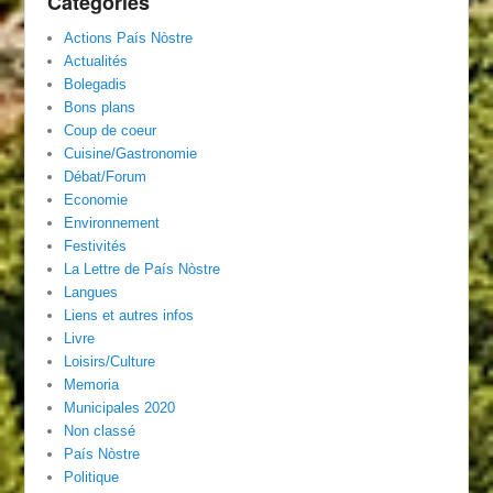
Catégories
Actions País Nòstre
Actualités
Bolegadis
Bons plans
Coup de coeur
Cuisine/Gastronomie
Débat/Forum
Economie
Environnement
Festivités
La Lettre de País Nòstre
Langues
Liens et autres infos
Livre
Loisirs/Culture
Memoria
Municipales 2020
Non classé
País Nòstre
Politique