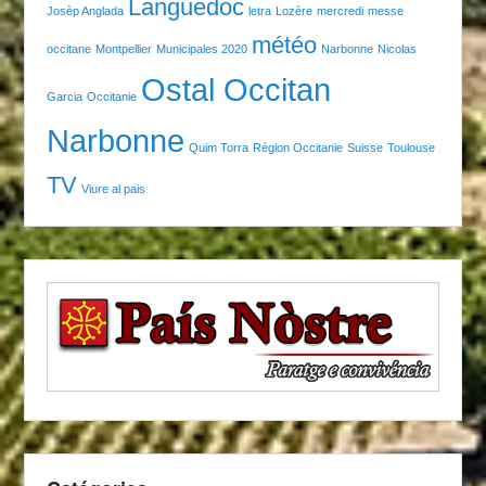
Languedoc
Josèp Anglada
letra
Lozère
mercredi
messe
météo
occitane
Montpellier
Municipales 2020
Narbonne
Nicolas
Ostal Occitan
Garcia
Occitanie
Narbonne
Quim Torra
Région Occitanie
Suisse
Toulouse
TV
Viure al pais