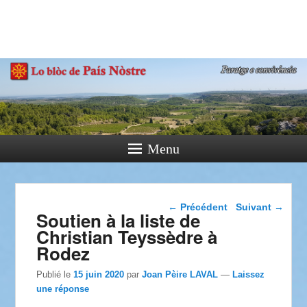
País Nòstre
Paratge e Convivència
Menu
Navigation dans les
←
Précédent
Suivant
→
Soutien à la liste de
articles
Christian Teyssèdre à
Rodez
Publié le
15 juin 2020
par
Joan Pèire LAVAL
—
Laissez
une réponse