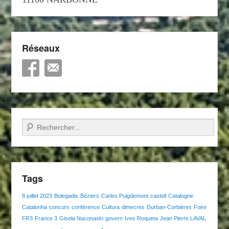
Réseaux
Recherche
Tags
8 juillet 2023
Bolegadis
Béziers
Carles Puigdemont
castell
Catalogne
Catalonha
concurs
conférence
Cultura
dimecres
Durban-Corbières
Foire
FR3
France 3
Gisela Naconaski
govern
Ives Roqueta
Jean Pierre LAVAL