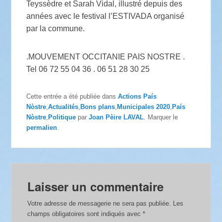
Teyssèdre et Sarah Vidal, illustré depuis des
années avec le festival l’ESTIVADA organisé
par la commune.
.MOUVEMENT OCCITANIE PAIS NOSTRE .
Tel 06 72 55 04 36 . 06 51 28 30 25
Cette entrée a été publiée dans
Actions País
Nòstre
,
Actualités
,
Bons plans
,
Municipales 2020
,
País
Nòstre
,
Politique
par
Joan Pèire LAVAL
. Marquer le
permalien
.
Laisser un commentaire
Votre adresse de messagerie ne sera pas publiée.
Les
champs obligatoires sont indiqués avec
*