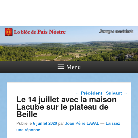
País Nòstre
Paratge e Convivència
Menu
Navigation dans les
←
Précédent
Suivant
→
Le 14 juillet avec la maison
articles
Lacube sur le plateau de
Beille
Publié le
6 juillet 2020
par
Joan Pèire LAVAL
—
Laissez
une réponse