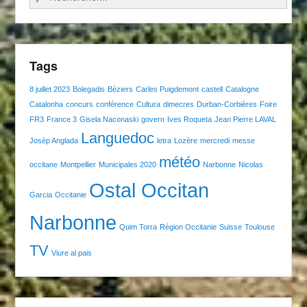
Tags
8 juillet 2023
Bolegadis
Béziers
Carles Puigdemont
castell
Catalogne
Catalonha
concurs
conférence
Cultura
dimecres
Durban-Corbières
Foire
FR3
France 3
Gisela Naconaski
govern
Ives Roqueta
Jean Pierre LAVAL
Languedoc
Josèp Anglada
letra
Lozère
mercredi
messe
météo
occitane
Montpellier
Municipales 2020
Narbonne
Nicolas
Ostal Occitan
Garcia
Occitanie
Narbonne
Quim Torra
Région Occitanie
Suisse
Toulouse
TV
Viure al pais