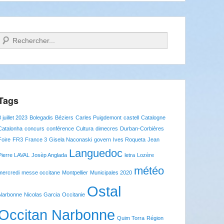
Recherche
Tags
8 juillet 2023
Bolegadis
Béziers
Carles Puigdemont
castell
Catalogne
Catalonha
concurs
conférence
Cultura
dimecres
Durban-Corbières
Foire
FR3
France 3
Gisela Naconaski
govern
Ives Roqueta
Jean
Languedoc
Pierre LAVAL
Josèp Anglada
letra
Lozère
météo
mercredi
messe occitane
Montpellier
Municipales 2020
Ostal
Narbonne
Nicolas Garcia
Occitanie
Occitan Narbonne
Quim Torra
Région