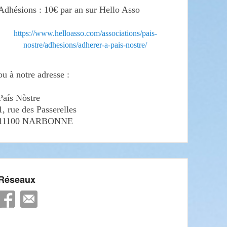
Adhésions : 10€ par an sur Hello Asso
https://www.helloasso.com/associations/pais-
nostre/adhesions/adherer-a-pais-nostre/
ou à notre adresse :
País Nòstre
1, rue des Passerelles
11100 NARBONNE
Réseaux