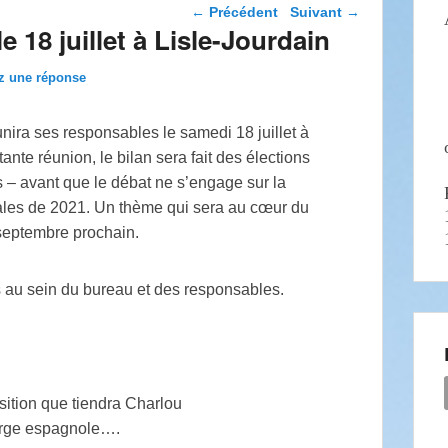
Navigation dans les
←
Précédent
Suivant
→
articles
8 juillet à Lisle-Jourdain
z une réponse
 ses responsables le samedi 18 juillet à
ante réunion, le bilan sera fait des élections
)s – avant que le débat ne s’engage sur la
onales de 2021. Un thème qui sera au cœur du
septembre prochain.
ns au sein du bureau et des responsables.
sition que tiendra Charlou
erge espagnole….