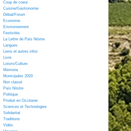
Coup de coeur
Cuisine/Gastronomie
Débat/Forum
Economie
Environnement
Festivités
La Lettre de País Nòstre
Langues
Liens et autres infos
Livre
Loisirs/Culture
Memoria
Municipales 2020
Non classé
País Nòstre
Politique
Produit en Occitanie
Sciences et Technologies
Solidaritat
Traditions
Vidéo