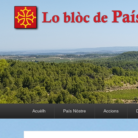
País Nòstre
Paratge e Convivència
Premier menu
Acuèlh
País Nòstre
Accions