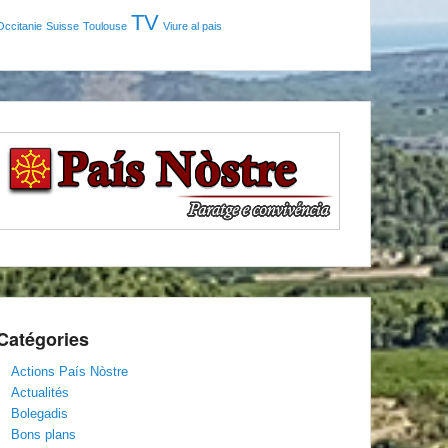
TV
Occitanie
Suisse
Toulouse
Viure al pais
Catégories
Actions País Nòstre
Actualités
Bolegadis
Bons plans