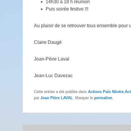
14h30 à 18 h réunion
Puis soirée festive !!!
Au plaisir de se retrouver tous ensemble pour 
Claire Daugé
Joan-Pèire Laval
Jean-Luc Davezac
Cette entrée a été publiée dans
Actions País Nòstre
,
Act
par
Joan Pèire LAVAL
. Marquer le
permalien
.