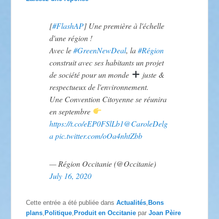
[
#FlashAP
] Une première à l'échelle
d'une région !
Avec le
#GreenNewDeal
, la
#Région
construit avec ses habitants un projet
de société pour un monde
juste &
respectueux de l'environnement.
Une Convention Citoyenne se réunira
en septembre
https://t.co/eEP0FSlLb1
@CaroleDelg
a
pic.twitter.com/oOa4nhtZbb
— Région Occitanie (@Occitanie)
July 16, 2020
Cette entrée a été publiée dans
Actualités
,
Bons
plans
,
Politique
,
Produit en Occitanie
par
Joan Pèire