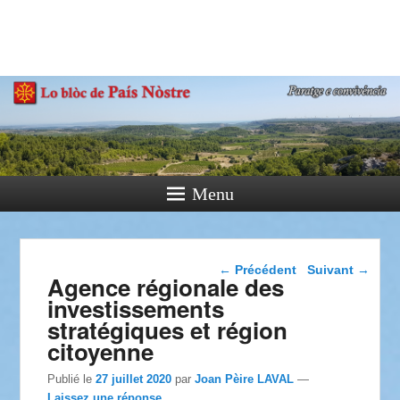
País Nòstre
Paratge e Convivència
Menu
Navigation dans les
←
Précédent
Suivant
→
Agence régionale des
articles
investissements
stratégiques et région
citoyenne
Publié le
27 juillet 2020
par
Joan Pèire LAVAL
—
Laissez une réponse