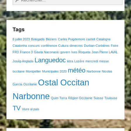
Tags
8 juillet 2023
Bolegadis
Béziers
Carles Puigdemont
castell
Catalogne
Catalonha
concurs
conférence
Cultura
dimecres
Durban-Corbières
Foire
FR3
France 3
Gisela Naconaski
govern
Ives Roqueta
Jean Pierre LAVAL
Languedoc
Josèp Anglada
letra
Lozère
mercredi
messe
météo
occitane
Montpellier
Municipales 2020
Narbonne
Nicolas
Ostal Occitan
Garcia
Occitanie
Narbonne
Quim Torra
Région Occitanie
Suisse
Toulouse
TV
Viure al pais