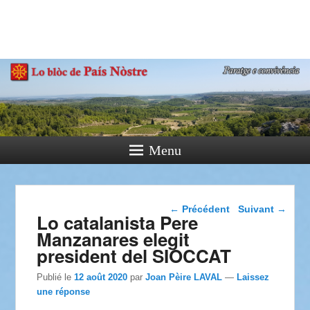
País Nòstre
Paratge e Convivència
Menu
Navigation dans les
←
Précédent
Suivant
→
Lo catalanista Pere
articles
Manzanares elegit
president del SIOCCAT
Publié le
12 août 2020
par
Joan Pèire LAVAL
—
Laissez
une réponse