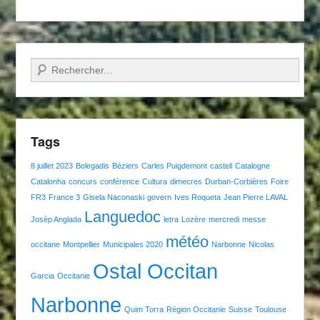
Recherche
Tags
8 juillet 2023
Bolegadis
Béziers
Carles Puigdemont
castell
Catalogne
Catalonha
concurs
conférence
Cultura
dimecres
Durban-Corbières
Foire
FR3
France 3
Gisela Naconaski
govern
Ives Roqueta
Jean Pierre LAVAL
Languedoc
Josèp Anglada
letra
Lozère
mercredi
messe
météo
occitane
Montpellier
Municipales 2020
Narbonne
Nicolas
Ostal Occitan
Garcia
Occitanie
Narbonne
Quim Torra
Région Occitanie
Suisse
Toulouse