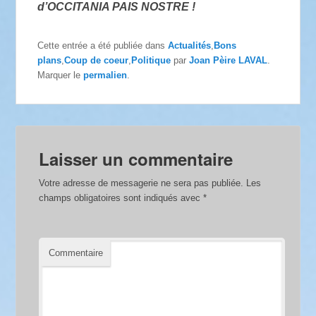
d’OCCITANIA PAIS NOSTRE !
Cette entrée a été publiée dans
Actualités
,
Bons
plans
,
Coup de coeur
,
Politique
par
Joan Pèire LAVAL
.
Marquer le
permalien
.
Laisser un commentaire
Votre adresse de messagerie ne sera pas publiée.
Les
champs obligatoires sont indiqués avec
*
Commentaire