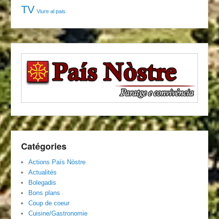
TV
Viure al pais
Catégories
Actions País Nòstre
Actualités
Bolegadis
Bons plans
Coup de coeur
Cuisine/Gastronomie