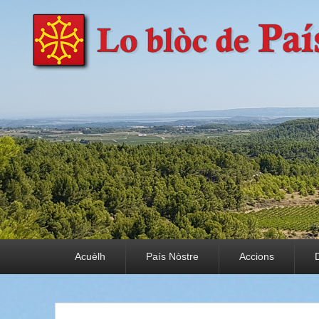
País Nòstre
Paratge e Convivència
Premier menu
Acuèlh
País Nòstre
Accions