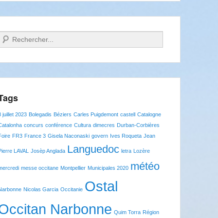
Recherche
Tags
8 juillet 2023
Bolegadis
Béziers
Carles Puigdemont
castell
Catalogne
Catalonha
concurs
conférence
Cultura
dimecres
Durban-Corbières
Foire
FR3
France 3
Gisela Naconaski
govern
Ives Roqueta
Jean
Languedoc
Pierre LAVAL
Josèp Anglada
letra
Lozère
météo
mercredi
messe occitane
Montpellier
Municipales 2020
Ostal
Narbonne
Nicolas Garcia
Occitanie
Occitan Narbonne
Quim Torra
Région