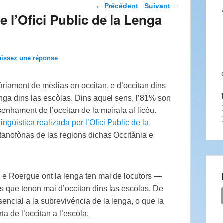
Navigation dans les
←
Précédent
Suivant
→
articles
e l’Ofici Public de la Lenga
aissez une réponse
tàriament de mèdias en occitan, e d’occitan dins
nga dins las escòlas. Dins aquel sens, l’81% son
enhament de l’occitan de la mairala al licèu.
ingüistica realizada per l’Ofici Public de la
anofònas de las regions dichas Occitània e
e Roergue ont la lenga ten mai de locutors —
s que tenon mai d’occitan dins las escòlas. De
sencial a la subrevivéncia de la lenga, o que la
ta de l’occitan a l’escòla.