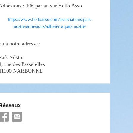
Adhésions : 10€ par an sur Hello Asso
https://www.helloasso.com/associations/pais-
nostre/adhesions/adherer-a-pais-nostre/
ou à notre adresse :
País Nòstre
1, rue des Passerelles
11100 NARBONNE
Réseaux