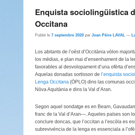
Enquista sociolingüistica d
Occitana
Publié le
7 septembre 2020
par
Joan Pèire LAVAL
—
L
Los abitants de l’oèst d’Occitània vòlon majori
los mèdias, e plan mai d’ensenhament de la le
favorables al desvolopament d’una ofèrta d’ens
Aquelas donadas sortisson de
l’enquista sociol
Lenga Occitana
(ÒPLO) dins las comunas occit
Nòva Aquitània e dins la Val d’Aran.
Segon aquel sondatge es en Bearn, Gavaudan 
franc de la Val d’Aran—. Aqueles païses son lo
conclure doncas, que l’occitan a l’escòla es es
subrevivéncia de la lenga es essenciala a l’ofèr