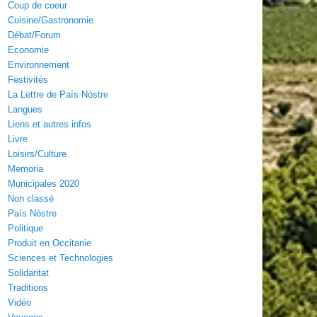
Coup de coeur
Cuisine/Gastronomie
Débat/Forum
Economie
Environnement
Festivités
La Lettre de País Nòstre
Langues
Liens et autres infos
Livre
Loisirs/Culture
Memoria
Municipales 2020
Non classé
País Nòstre
Politique
Produit en Occitanie
Sciences et Technologies
Solidaritat
Traditions
Vidéo