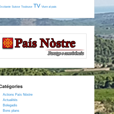
TV
Occitanie
Suisse
Toulouse
Viure al pais
Catégories
Actions País Nòstre
Actualités
Bolegadis
Bons plans