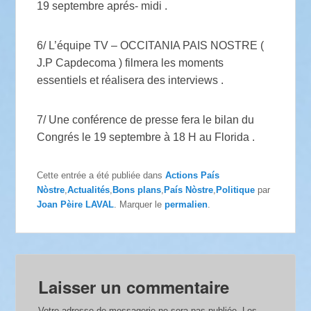
19 septembre aprés- midi .
6/ L’équipe TV – OCCITANIA PAIS NOSTRE (
J.P Capdecoma ) filmera les moments
essentiels et réalisera des interviews .
7/ Une conférence de presse fera le bilan du
Congrés le 19 septembre à 18 H au Florida .
Cette entrée a été publiée dans
Actions País
Nòstre
,
Actualités
,
Bons plans
,
País Nòstre
,
Politique
par
Joan Pèire LAVAL
. Marquer le
permalien
.
Laisser un commentaire
Votre adresse de messagerie ne sera pas publiée.
Les