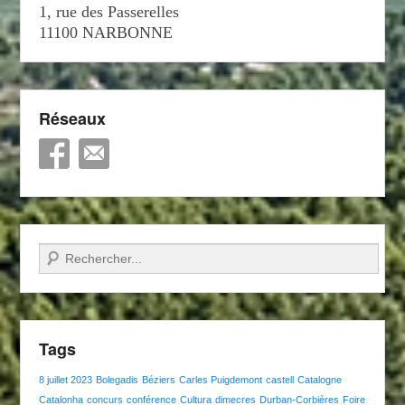
1, rue des Passerelles
11100 NARBONNE
Réseaux
Recherche
Tags
8 juillet 2023
Bolegadis
Béziers
Carles Puigdemont
castell
Catalogne
Catalonha
concurs
conférence
Cultura
dimecres
Durban-Corbières
Foire