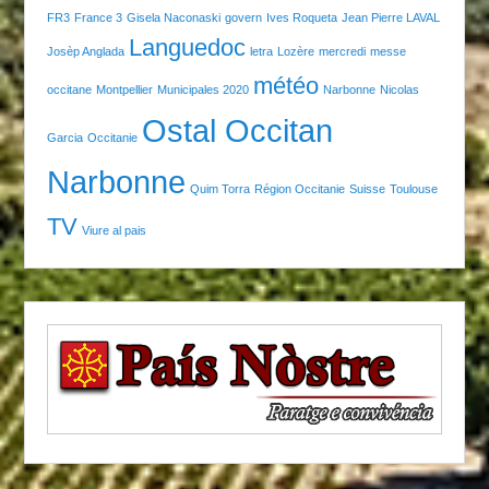
FR3
France 3
Gisela Naconaski
govern
Ives Roqueta
Jean Pierre LAVAL
Languedoc
Josèp Anglada
letra
Lozère
mercredi
messe
météo
occitane
Montpellier
Municipales 2020
Narbonne
Nicolas
Ostal Occitan
Garcia
Occitanie
Narbonne
Quim Torra
Région Occitanie
Suisse
Toulouse
TV
Viure al pais