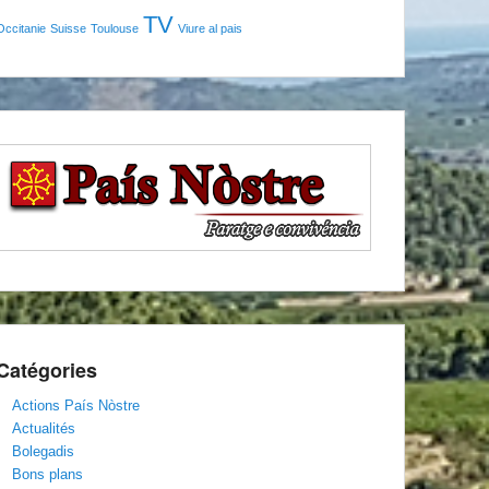
TV
Occitanie
Suisse
Toulouse
Viure al pais
Catégories
Actions País Nòstre
Actualités
Bolegadis
Bons plans