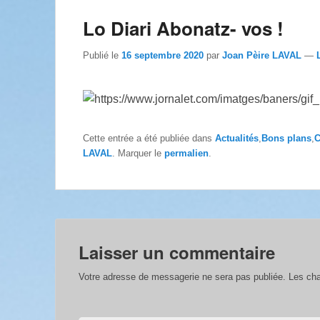
Lo Diari Abonatz- vos !
Publié le
16 septembre 2020
par
Joan Pèire LAVAL
—
Cette entrée a été publiée dans
Actualités
,
Bons plans
,
C
LAVAL
. Marquer le
permalien
.
Laisser un commentaire
Votre adresse de messagerie ne sera pas publiée.
Les cha