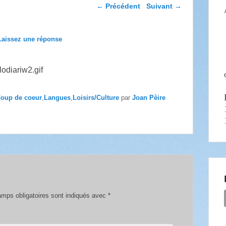
Navigation dans les
←
Précédent
Suivant
→
articles
Laissez une réponse
oup de coeur
,
Langues
,
Loisirs/Culture
par
Joan Pèire
mps obligatoires sont indiqués avec
*