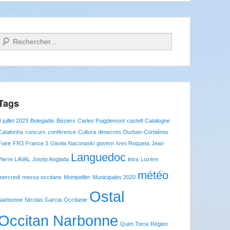
Recherche
Tags
8 juillet 2023
Bolegadis
Béziers
Carles Puigdemont
castell
Catalogne
Catalonha
concurs
conférence
Cultura
dimecres
Durban-Corbières
Foire
FR3
France 3
Gisela Naconaski
govern
Ives Roqueta
Jean
Languedoc
Pierre LAVAL
Josèp Anglada
letra
Lozère
météo
mercredi
messe occitane
Montpellier
Municipales 2020
Ostal
Narbonne
Nicolas Garcia
Occitanie
Occitan Narbonne
Quim Torra
Région