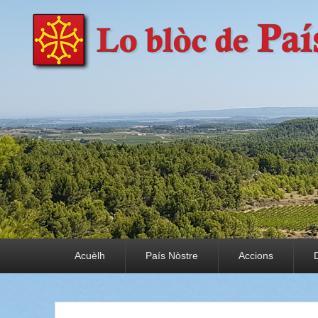
País Nòstre
Paratge e Convivència
Premier menu
Acuèlh
País Nòstre
Accions