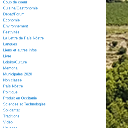
Coup de coeur
Cuisine/Gastronomie
Débat/Forum
Economie
Environnement
Festivités
La Lettre de País Nòstre
Langues
Liens et autres infos
Livre
Loisirs/Culture
Memoria
Municipales 2020
Non classé
País Nòstre
Politique
Produit en Occitanie
Sciences et Technologies
Solidaritat
Traditions
Vidéo