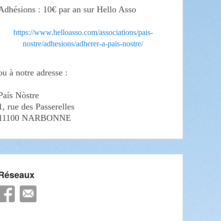
Adhésions : 10€ par an sur Hello Asso
https://www.helloasso.com/associations/pais-
nostre/adhesions/adherer-a-pais-nostre/
ou à notre adresse :
País Nòstre
1, rue des Passerelles
11100 NARBONNE
Réseaux