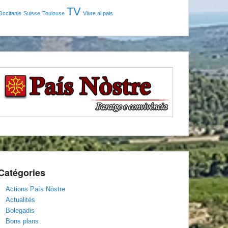
TV
Occitanie
Suisse
Toulouse
Viure al pais
Catégories
Actions País Nòstre
Actualités
Bolegadis
Bons plans