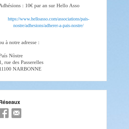
Adhésions : 10€ par an sur Hello Asso
https://www.helloasso.com/associations/pais-
nostre/adhesions/adherer-a-pais-nostre/
ou à notre adresse :
País Nòstre
1, rue des Passerelles
11100 NARBONNE
Réseaux