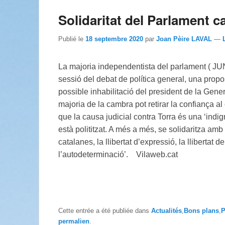
Solidaritat del Parlament 
Publié le
18 septembre 2020
par
Joan Pèire LAVAL
—
La majoria independentista del parlament ( JU
sessió del debat de política general, una propo
possible inhabilitació del president de la Genera
majoria de la cambra pot retirar la confiança al 
que la causa judicial contra
Torra
és una ‘indign
està polititzat. A més a més, se solidaritza amb 
catalanes, la llibertat d’expressió, la llibertat del
l’autodeterminació’. Vilaweb.cat
Cette entrée a été publiée dans
Actualités
,
Bons plans
,
P
permalien
.