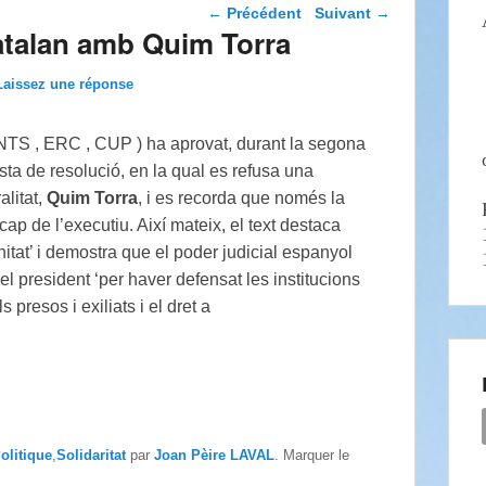
Navigation dans les
←
Précédent
Suivant
→
articles
catalan amb Quim Torra
Laissez une réponse
NTS , ERC , CUP ) ha aprovat, durant la segona
sta de resolució, en la qual es refusa una
litat,
Quim Torra
, i es recorda que només la
cap de l’executiu. Així mateix, el text destaca
itat’ i demostra que el poder judicial espanyol
el president ‘per haver defensat les institucions
s presos i exiliats i el dret a
olitique
,
Solidaritat
par
Joan Pèire LAVAL
. Marquer le