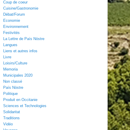
Coup de coeur
Cuisine/Gastronomie
Débat/Forum
Economie
Environnement
Festivités
La Lettre de País Nòstre
Langues
Liens et autres infos
Livre
Loisirs/Culture
Memoria
Municipales 2020
Non classé
País Nòstre
Politique
Produit en Occitanie
Sciences et Technologies
Solidaritat
Traditions
Vidéo