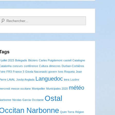
Recherche
Tags
8 juillet 2023
Bolegadis
Béziers
Carles Puigdemont
castell
Catalogne
Catalonha
concurs
conférence
Cultura
dimecres
Durban-Corbières
Foire
FR3
France 3
Gisela Naconaski
govern
Ives Roqueta
Jean
Languedoc
Pierre LAVAL
Josèp Anglada
letra
Lozère
météo
mercredi
messe occitane
Montpellier
Municipales 2020
Ostal
Narbonne
Nicolas Garcia
Occitanie
Occitan Narbonne
Quim Torra
Région