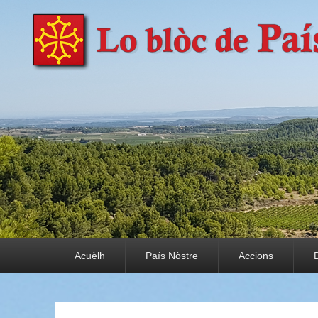
País Nòstre
Paratge e Convivència
Premier menu
Acuèlh
País Nòstre
Accions